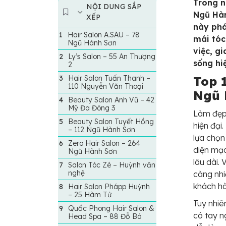
Trong n
NỘI DUNG SẮP
Ngũ Hàn
XẾP
này phá
Hair Salon A.SÁU – 78
mái tóc
Ngũ Hành Sơn
việc, g
Ly’s Salon – 55 An Thượng
sống hiệ
2
Hair Salon Tuấn Thanh –
Top 
110 Nguyễn Văn Thoại
Ngũ 
Beauty Salon Anh Vũ – 42
Mỹ Đa Đông 3
Làm đẹp 
Beauty Salon Tuyết Hồng
hiện đại
– 112 Ngũ Hành Sơn
lựa chọn
Zero Hair Salon – 264
diện mạ
Ngũ Hành Sơn
lâu dài.
Salon Tóc Zé – Huỳnh văn
nghệ
càng nhi
khách h
Hair Salon Phápp Huỳnh
– 25 Hàm Tử
Tuy nhiê
Quốc Phong Hair Salon &
có tay n
Head Spa – 88 Đỗ Bá