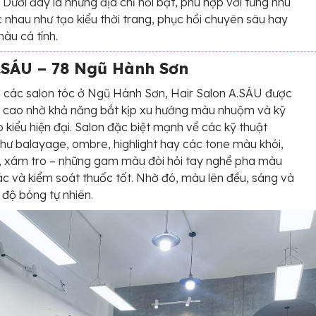
 Dưới đây là những địa chỉ nổi bật, phù hợp với từng nhu
 nhau như tạo kiểu thời trang, phục hồi chuyên sâu hay
àu cá tính.
A.SÁU – 78 Ngũ Hành Sơn
 các salon tóc ở Ngũ Hành Sơn, Hair Salon A.SÁU được
á cao nhờ khả năng bắt kịp xu hướng màu nhuộm và kỹ
o kiểu hiện đại. Salon đặc biệt mạnh về các kỹ thuật
ư balayage, ombre, highlight hay các tone màu khói,
, xám tro – những gam màu đòi hỏi tay nghề pha màu
c và kiểm soát thuốc tốt. Nhờ đó, màu lên đều, sáng và
 độ bóng tự nhiên.