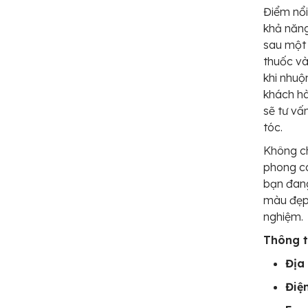
Điểm nổi
khả năng
sau một 
thuốc và
khi nhu
khách hà
sẽ tư vấ
tóc.
Không ch
phong cá
bạn đan
màu đẹp,
nghiệm.
Thông ti
Địa 
Điện