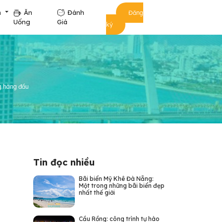
m
Ăn
Đánh
Đăng
Uống
Giá
ký
g hàng đầu
Tin đọc nhiều
Bãi biển Mỹ Khê Đà Nẵng:
Một trong những bãi biển đẹp
nhất thế giới
Cầu Rồng: công trình tự hào