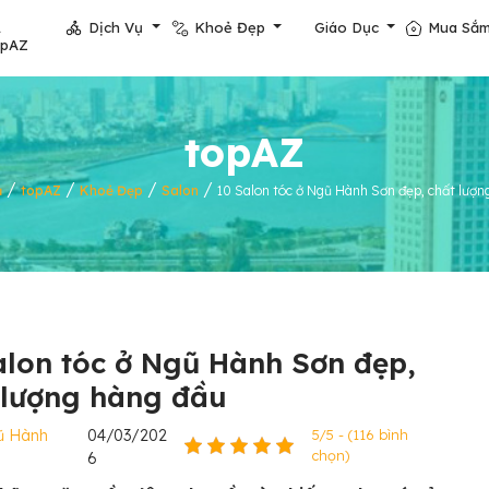
Dịch Vụ
Khoẻ Đẹp
Giáo Dục
Mua Sắ
opAZ
topAZ
/
/
/
/
ủ
topAZ
Khoẻ Đẹp
Salon
10 Salon tóc ở Ngũ Hành Sơn đẹp, chất lượn
alon tóc ở Ngũ Hành Sơn đẹp,
 lượng hàng đầu
ũ Hành
04/03/202
5/5 - (116 bình
chọn)
6