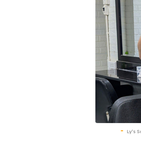
Ly’s S