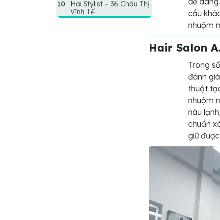
dễ dàng.
Hai Stylist – 36 Châu Thị
Vĩnh Tế
cầu khác
nhuộm m
Hair Salon 
Trong số
đánh gi
thuật tạ
nhuộm nh
nâu lạnh
chuẩn xá
giữ được