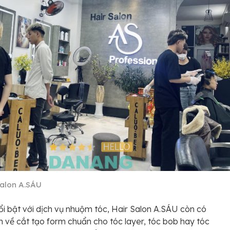
Salon A.SÁU
i bật với dịch vụ nhuộm tóc, Hair Salon A.SÁU còn có
 về cắt tạo form chuẩn cho tóc layer, tóc bob hay tóc