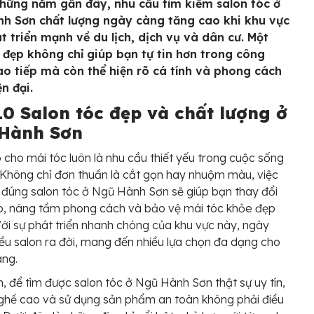
hững năm gần đây, nhu cầu tìm kiếm salon tóc ở
h Sơn chất lượng ngày càng tăng cao khi khu vực
t triển mạnh về du lịch, dịch vụ và dân cư. Một
 đẹp không chỉ giúp bạn tự tin hơn trong công
iao tiếp mà còn thể hiện rõ cá tính và phong cách
n đại.
10 Salon tóc đẹp và chất lượng ở
Hành Sơn
cho mái tóc luôn là nhu cầu thiết yếu trong cuộc sống
. Không chỉ đơn thuần là cắt gọn hay nhuộm màu, việc
 đúng salon tóc ở Ngũ Hành Sơn sẽ giúp bạn thay đổi
o, nâng tầm phong cách và bảo vệ mái tóc khỏe đẹp
 Với sự phát triển nhanh chóng của khu vực này, ngày
ều salon ra đời, mang đến nhiều lựa chọn đa dạng cho
àng.
n, để tìm được salon tóc ở Ngũ Hành Sơn thật sự uy tín,
ghề cao và sử dụng sản phẩm an toàn không phải điều