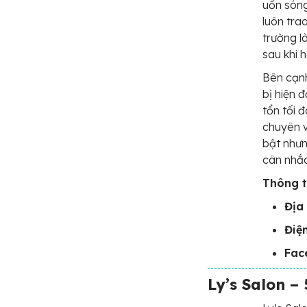
uốn sóng
luôn tra
trường l
sau khi 
Bên cạnh
bị hiện 
tổn tối 
chuyên v
bật nhưn
cân nhắc
Thông ti
Địa 
Điện
Fac
Ly’s Salon –