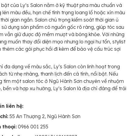
 bật của Ly’s Salon nằm ở kỹ thuật pha màu chuẩn và
 lên màu đều, hạn chế tình trạng loang lổ hoặc xỉn màu
thời gian ngắn. Salon chú trọng kiểm soát thời gian ủ
 sử dụng sản phẩm có nguồn gốc rõ ràng, giúp tóc sau
ộm vẫn giữ được độ mềm mượt và bóng khỏe. Với những
ng muốn thay đổi diện mạo nhưng lo ngại hư tổn, stylist
n thêm các gói phục hồi đi kèm để bảo vệ cấu trúc sợi
ỉ đa dạng về màu sắc, Ly’s Salon còn linh hoạt trong
ch từ nhẹ nhàng, thanh lịch đến cá tính, nổi bật. Nếu
g tìm một salon tóc ở Ngũ Hành Sơn chuyên về nhuộm
 bền và hợp xu hướng, Ly’s Salon là địa chỉ đáng để trải
n liên hệ:
chỉ:
55 An Thượng 2, Ngũ Hành Sơn
 thoại:
0966 001 255