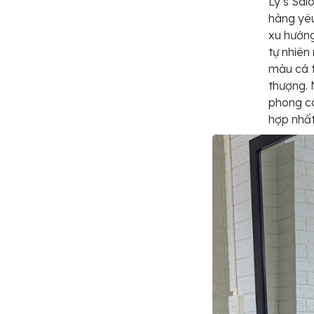
Ly’s Sal
hàng yê
xu hướng
tự nhiên
màu cá t
thượng. 
phong c
hợp nhất