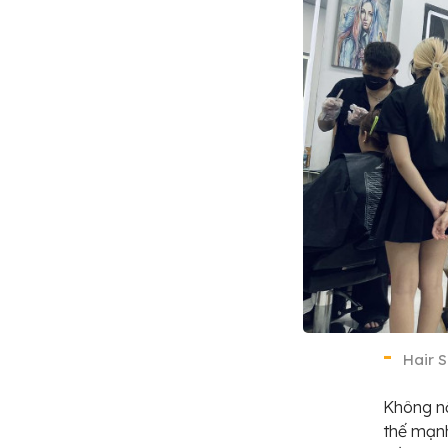
Hair 
Không nổ
thế mạnh