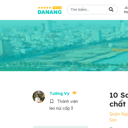
t
Trang ch
10 S
Tường Vy
Thành viên
chất
leo núi cấp 3
Quận Ng
Sơn