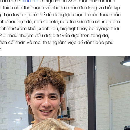
on là một
salon tóc
ở Ngũ Hành Sơn được nhiều khách
u thích nhờ thế mạnh về nhuộm màu đa dạng và bắt kịp
. Tại đây, bạn có thể dễ dàng lựa chọn từ các tone màu
 như nâu hạt dẻ, nâu socola, nâu trà sữa đến những gam
ính như xám khói, xanh rêu, highlight hay balayage thời
Mỗi màu nhuộm đều được tư vấn dựa trên tông da,
ách cá nhân và môi trường làm việc để đảm bảo phù
.