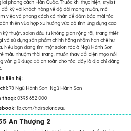
 lơi phong cách Hàn Quốc. Trước khi thực hiện, stylist
o đổi kỹ với khách hàng về độ dài mong muốn, môi
àm việc và phong cách cá nhân để đảm bảo mái tóc
hoàn thiện vừa hợp xu hướng vừa có tính ứng dụng cao.
 kỹ thuật, salon đầu tư không gian rộng rãi, trang thiết
đại và sử dụng sản phẩm chính hãng nhằm hạn chế hư
đa. Nếu bạn đang tìm một salon tóc ở Ngũ Hành Sơn
ề màu nhuộm thời trang, muốn thay đổi diện mạo nổi
g vẫn giữ được độ an toàn cho tóc, đây là địa chỉ đáng
.
n liên hệ:
chỉ:
78 Ngũ Hành Sơn, Ngũ Hành Sơn
 thoại:
0393 652 000
ebook:
fb.com/hairsalonasau
 55 An Thượng 2