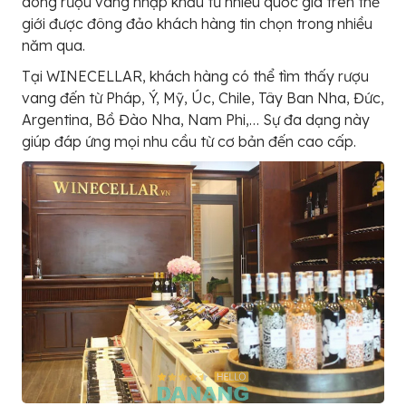
dòng rượu vang nhập khẩu từ nhiều quốc gia trên thế
giới được đông đảo khách hàng tin chọn trong nhiều
năm qua.
Tại WINECELLAR, khách hàng có thể tìm thấy rượu
vang đến từ Pháp, Ý, Mỹ, Úc, Chile, Tây Ban Nha, Đức,
Argentina, Bồ Đào Nha, Nam Phi,… Sự đa dạng này
giúp đáp ứng mọi nhu cầu từ cơ bản đến cao cấp.