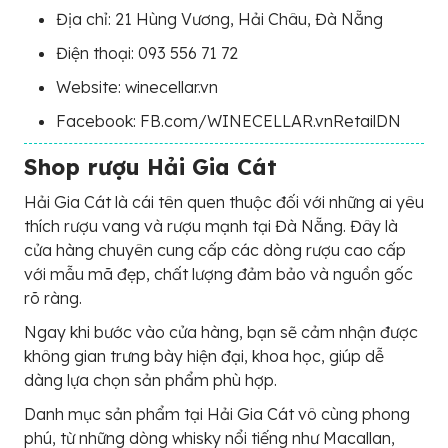
Địa chỉ: 21 Hùng Vương, Hải Châu, Đà Nẵng
Điện thoại: 093 556 71 72
Website: winecellar.vn
Facebook: FB.com/WINECELLAR.vnRetailDN
Shop rượu Hải Gia Cát
Hải Gia Cát là cái tên quen thuộc đối với những ai yêu
thích rượu vang và rượu mạnh tại Đà Nẵng. Đây là
cửa hàng chuyên cung cấp các dòng rượu cao cấp
với mẫu mã đẹp, chất lượng đảm bảo và nguồn gốc
rõ ràng.
Ngay khi bước vào cửa hàng, bạn sẽ cảm nhận được
không gian trưng bày hiện đại, khoa học, giúp dễ
dàng lựa chọn sản phẩm phù hợp.
Danh mục sản phẩm tại Hải Gia Cát vô cùng phong
phú, từ những dòng whisky nổi tiếng như Macallan,