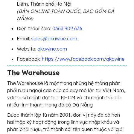
Liêm, Thành phố Hà Nội
(BÁN ONLINE TOÀN QUỐC, BAO GỒM ĐÀ
NẴNG)
Điện thoại Zalo:
0363 909 636
Email:
sales@qkawine.com
Website:
qkawine.com
Facebook:
https://www.facebook.com/qkawine
The Warehouse
The Warehouse là một trong những hệ thống phân
phối rượu ngoại cao cấp có quy mô lớn tại Việt Nam,
với trụ sở chính đặt tại TP.HCM và chi nhánh trải dài
nhiều tỉnh thành, trong đó có Đà Nẵng.
Được thành lập từ năm 2001, đơn vị này đã có hơn
hai thập kỷ hoạt động trong lĩnh vực nhập khẩu và
phân phối rượu, trở thành cái tên quen thuộc với giới