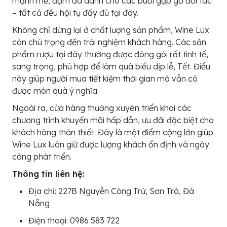
mạnh mẽ, đậm đà dành cho các buổi gặp gỡ đối tác
– tất cả đều hội tụ đầy đủ tại đây.
Không chỉ dừng lại ở chất lượng sản phẩm, Wine Lux
còn chú trọng đến trải nghiệm khách hàng. Các sản
phẩm rượu tại đây thường được đóng gói rất tinh tế,
sang trọng, phù hợp để làm quà biếu dịp lễ, Tết. Điều
này giúp người mua tiết kiệm thời gian mà vẫn có
được món quà ý nghĩa.
Ngoài ra, cửa hàng thường xuyên triển khai các
chương trình khuyến mãi hấp dẫn, ưu đãi đặc biệt cho
khách hàng thân thiết. Đây là một điểm cộng lớn giúp
Wine Lux luôn giữ được lượng khách ổn định và ngày
càng phát triển.
Thông tin liên hệ:
Địa chỉ: 227B Nguyễn Công Trứ, Sơn Trà, Đà
Nẵng
Điện thoại: 0986 583 722