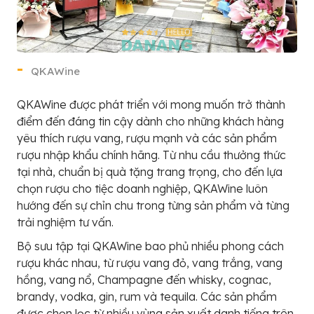
QKAWine
QKAWine được phát triển với mong muốn trở thành
điểm đến đáng tin cậy dành cho những khách hàng
yêu thích rượu vang, rượu mạnh và các sản phẩm
rượu nhập khẩu chính hãng. Từ nhu cầu thưởng thức
tại nhà, chuẩn bị quà tặng trang trọng, cho đến lựa
chọn rượu cho tiệc doanh nghiệp, QKAWine luôn
hướng đến sự chỉn chu trong từng sản phẩm và từng
trải nghiệm tư vấn.
Bộ sưu tập tại QKAWine bao phủ nhiều phong cách
rượu khác nhau, từ rượu vang đỏ, vang trắng, vang
hồng, vang nổ, Champagne đến whisky, cognac,
brandy, vodka, gin, rum và tequila. Các sản phẩm
được chọn lọc từ nhiều vùng sản xuất danh tiếng trên