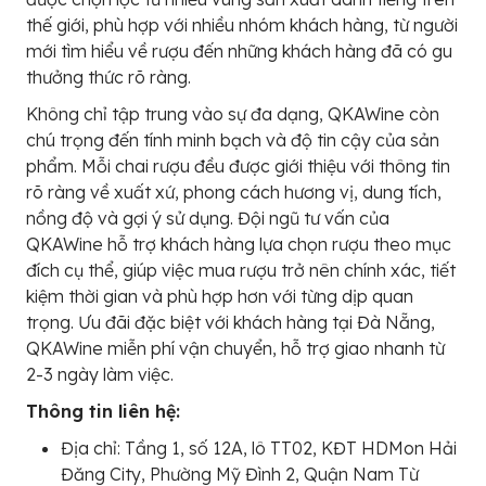
thế giới, phù hợp với nhiều nhóm khách hàng, từ người
mới tìm hiểu về rượu đến những khách hàng đã có gu
thưởng thức rõ ràng.
Không chỉ tập trung vào sự đa dạng, QKAWine còn
chú trọng đến tính minh bạch và độ tin cậy của sản
phẩm. Mỗi chai rượu đều được giới thiệu với thông tin
rõ ràng về xuất xứ, phong cách hương vị, dung tích,
nồng độ và gợi ý sử dụng. Đội ngũ tư vấn của
QKAWine hỗ trợ khách hàng lựa chọn rượu theo mục
đích cụ thể, giúp việc mua rượu trở nên chính xác, tiết
kiệm thời gian và phù hợp hơn với từng dịp quan
trọng. Ưu đãi đặc biệt với khách hàng tại Đà Nẵng,
QKAWine miễn phí vận chuyển, hỗ trợ giao nhanh từ
2-3 ngày làm việc.
Thông tin liên hệ:
Địa chỉ: Tầng 1, số 12A, lô TT02, KĐT HDMon Hải
Đăng City, Phường Mỹ Đình 2, Quận Nam Từ