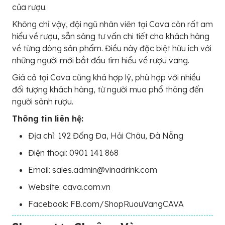
của rượu.
Không chỉ vậy, đội ngũ nhân viên tại Cava còn rất am
hiểu về rượu, sẵn sàng tư vấn chi tiết cho khách hàng
về từng dòng sản phẩm. Điều này đặc biệt hữu ích với
những người mới bắt đầu tìm hiểu về rượu vang.
Giá cả tại Cava cũng khá hợp lý, phù hợp với nhiều
đối tượng khách hàng, từ người mua phổ thông đến
người sành rượu.
Thông tin liên hệ:
Địa chỉ: 192 Đống Đa, Hải Châu, Đà Nẵng
Điện thoại: 0901 141 868
Email: sales.admin@vinadrink.com
Website: cava.com.vn
Facebook: FB.com/ShopRuouVangCAVA