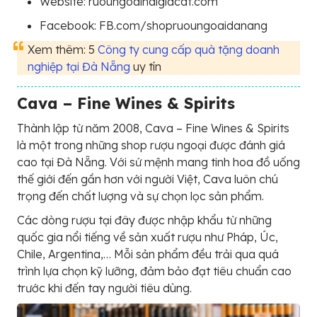
Website: ruoungoaihaigiacat.com
Facebook: FB.com/shopruoungoaidanang
Xem thêm: 5
Công ty cung cấp quà tặng doanh
nghiệp tại Đà Nẵng
uy tín
Cava – Fine Wines & Spirits
Thành lập từ năm 2008, Cava – Fine Wines & Spirits
là một trong những shop rượu ngoại được đánh giá
cao tại Đà Nẵng. Với sứ mệnh mang tinh hoa đồ uống
thế giới đến gần hơn với người Việt, Cava luôn chú
trọng đến chất lượng và sự chọn lọc sản phẩm.
Các dòng rượu tại đây được nhập khẩu từ những
quốc gia nổi tiếng về sản xuất rượu như Pháp, Úc,
Chile, Argentina,… Mỗi sản phẩm đều trải qua quá
trình lựa chọn kỹ lưỡng, đảm bảo đạt tiêu chuẩn cao
trước khi đến tay người tiêu dùng.