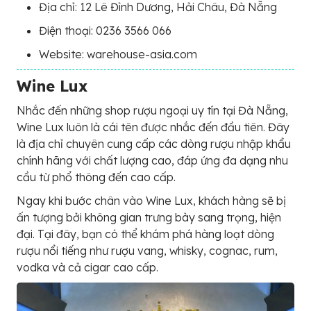
Địa chỉ: 12 Lê Đình Dương, Hải Châu, Đà Nẵng
Điện thoại: 0236 3566 066
Website: warehouse-asia.com
Wine Lux
Nhắc đến những shop rượu ngoại uy tín tại Đà Nẵng,
Wine Lux luôn là cái tên được nhắc đến đầu tiên. Đây
là địa chỉ chuyên cung cấp các dòng rượu nhập khẩu
chính hãng với chất lượng cao, đáp ứng đa dạng nhu
cầu từ phổ thông đến cao cấp.
Ngay khi bước chân vào Wine Lux, khách hàng sẽ bị
ấn tượng bởi không gian trưng bày sang trọng, hiện
đại. Tại đây, bạn có thể khám phá hàng loạt dòng
rượu nổi tiếng như rượu vang, whisky, cognac, rum,
vodka và cả cigar cao cấp.