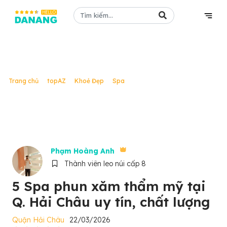
topAZ
/
/
/
/
Trang chủ
topAZ
Khoẻ Đẹp
Spa
5 Spa phun xăm thẩm mỹ tại
Q. Hải Châu uy tín, chất lượng
Phạm Hoàng Anh
Thành viên leo núi cấp 8
5 Spa phun xăm thẩm mỹ tại
Q. Hải Châu uy tín, chất lượng
Quận Hải Châu
22/03/2026