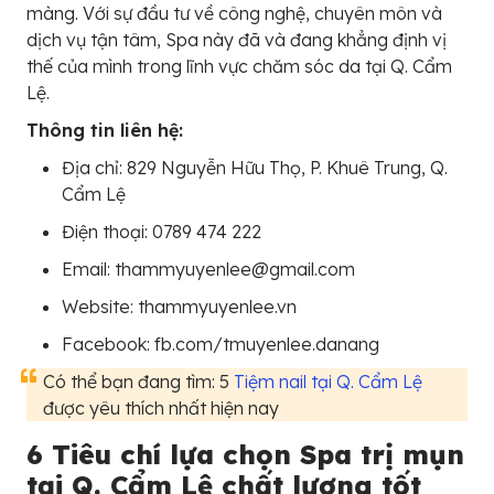
màng. Với sự đầu tư về công nghệ, chuyên môn và
dịch vụ tận tâm, Spa này đã và đang khẳng định vị
thế của mình trong lĩnh vực chăm sóc da tại Q. Cẩm
Lệ.
Thông tin liên hệ:
Địa chỉ: 829 Nguyễn Hữu Thọ, P. Khuê Trung, Q.
Cẩm Lệ
Điện thoại: 0789 474 222
Email: thammyuyenlee@gmail.com
Website: thammyuyenlee.vn
Facebook: fb.com/tmuyenlee.danang
Có thể bạn đang tìm: 5
Tiệm nail tại Q. Cẩm Lệ
được yêu thích nhất hiện nay
6 Tiêu chí lựa chọn Spa trị mụn
tại Q. Cẩm Lệ chất lượng tốt