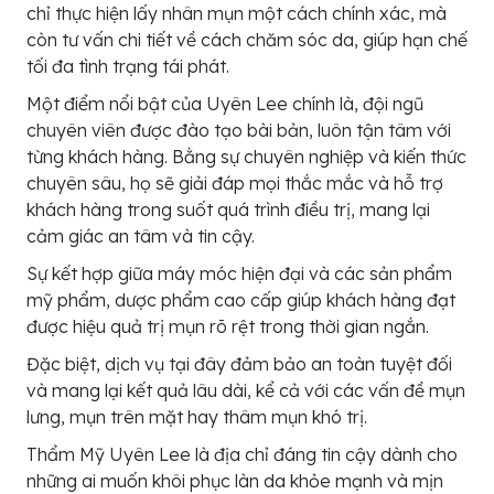
chỉ thực hiện lấy nhân mụn một cách chính xác, mà
còn tư vấn chi tiết về cách chăm sóc da, giúp hạn chế
tối đa tình trạng tái phát.
Một điểm nổi bật của Uyên Lee chính là, đội ngũ
chuyên viên được đào tạo bài bản, luôn tận tâm với
từng khách hàng. Bằng sự chuyên nghiệp và kiến thức
chuyên sâu, họ sẽ giải đáp mọi thắc mắc và hỗ trợ
khách hàng trong suốt quá trình điều trị, mang lại
cảm giác an tâm và tin cậy.
Sự kết hợp giữa máy móc hiện đại và các sản phẩm
mỹ phẩm, dược phẩm cao cấp giúp khách hàng đạt
được hiệu quả trị mụn rõ rệt trong thời gian ngắn.
Đặc biệt, dịch vụ tại đây đảm bảo an toàn tuyệt đối
và mang lại kết quả lâu dài, kể cả với các vấn đề mụn
lưng, mụn trên mặt hay thâm mụn khó trị.
Thẩm Mỹ Uyên Lee là địa chỉ đáng tin cậy dành cho
những ai muốn khôi phục làn da khỏe mạnh và mịn