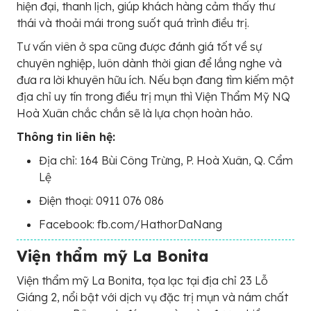
hiện đại, thanh lịch, giúp khách hàng cảm thấy thư
thái và thoải mái trong suốt quá trình điều trị.
Tư vấn viên ở spa cũng được đánh giá tốt về sự
chuyên nghiệp, luôn dành thời gian để lắng nghe và
đưa ra lời khuyên hữu ích. Nếu bạn đang tìm kiếm một
địa chỉ uy tín trong điều trị mụn thì Viện Thẩm Mỹ NQ
Hoà Xuân chắc chắn sẽ là lựa chọn hoàn hảo.
Thông tin liên hệ:
Địa chỉ: 164 Bùi Công Trừng, P. Hoà Xuân, Q. Cẩm
Lệ
Điện thoại: 0911 076 086
Facebook: fb.com/HathorDaNang
Viện thẩm mỹ La Bonita
Viện thẩm mỹ La Bonita, tọa lạc tại địa chỉ 23 Lỗ
Giáng 2, nổi bật với dịch vụ đặc trị mụn và nám chất