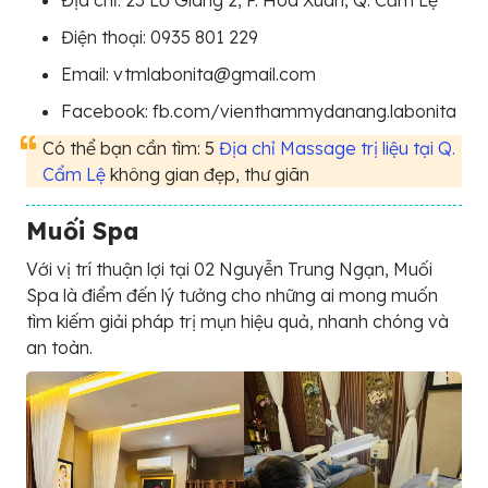
Điện thoại: 0935 801 229
Email: vtmlabonita@gmail.com
Facebook: fb.com/vienthammydanang.labonita
Có thể bạn cần tìm: 5
Địa chỉ Massage trị liệu tại Q.
Cẩm Lệ
không gian đẹp, thư giãn
Muối Spa
Với vị trí thuận lợi tại 02 Nguyễn Trung Ngạn, Muối
Spa là điểm đến lý tưởng cho những ai mong muốn
tìm kiếm giải pháp trị mụn hiệu quả, nhanh chóng và
an toàn.