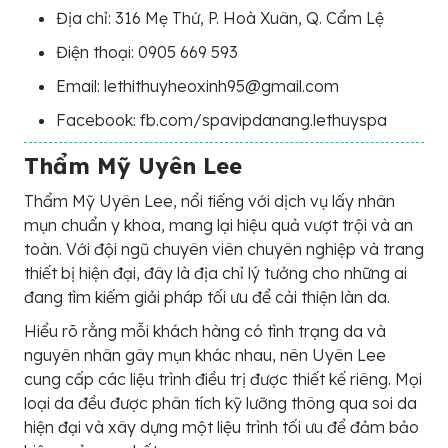
Địa chỉ: 316 Mẹ Thứ, P. Hoà Xuân, Q. Cẩm Lệ
Điện thoại: 0905 669 593
Email: lethithuyheoxinh95@gmail.com
Facebook: fb.com/spavipdanang.lethuyspa
Thẩm Mỹ Uyên Lee
Thẩm Mỹ Uyên Lee, nổi tiếng với dịch vụ lấy nhân
mụn chuẩn y khoa, mang lại hiệu quả vượt trội và an
toàn. Với đội ngũ chuyên viên chuyên nghiệp và trang
thiết bị hiện đại, đây là địa chỉ lý tưởng cho những ai
đang tìm kiếm giải pháp tối ưu để cải thiện làn da.
Hiểu rõ rằng mỗi khách hàng có tình trạng da và
nguyên nhân gây mụn khác nhau, nên Uyên Lee
cung cấp các liệu trình điều trị được thiết kế riêng. Mọi
loại da đều được phân tích kỹ lưỡng thông qua soi da
hiện đại và xây dựng một liệu trình tối ưu để đảm bảo