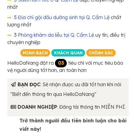
nhất
5
Địa chỉ gội đầu dưỡng sinh tại Q. Cẩm Lệ
chất
lượng nhất
3
Phòng khám da liễu tại Q. Cẩm Lệ
uy tín, điều trị
chuyên nghiệp
MINH BẠCH
KHÁCH QUAN
CHÍNH XÁC
HelloDaNang đặt ra
03
tiêu chí với mục tiêu bảo
vệ người dùng tốt hơn, an toàn hơn
BẠN ĐỌC
: Sẽ nhận được ưu đãi tốt hơn khi nói
"Biết đến thông tin qua HelloDaNang"
DOANH NGHIỆP
: Đăng tải thông tin MIỄN PHÍ.
Trở thành người đầu tiên bình luận cho bài
viết này!