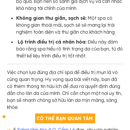
bỏ qua. Bạn nên so sánh giá dịch vụ và cân nhắc
khả năng tài chính của mình.
Không gian thư giãn, sạch sẽ:
Một spa có
không gian thoải mái, sạch sẽ sẽ mang lại trải
nghiệm toàn diện và thư giãn cho khách hàng.
Lộ trình điều trị cá nhân hóa:
Điều này đảm
bảo rằng spa hiểu rõ tình trạng da của bạn, từ đó
thiết kế liệu trình điều trị tốt nhất.
Việc chọn lựa đúng địa chỉ spa để điều trị mụn là vô
cùng quan trọng. Hy vọng qua bài viết này, bạn đã
có thêm thông tin hữu ích để đưa ra quyết định đúng
đắn cho làn da của mình. Chỉ cần chọn một nơi uy tín,
bạn sẽ nhanh chóng sở hữu làn da mịn màng, sáng
khỏe.
CÓ THỂ BẠN QUAN TÂM
5
Salon làm tóc ở Q. Cẩm Lệ
đẹp, chuyên nghiệp