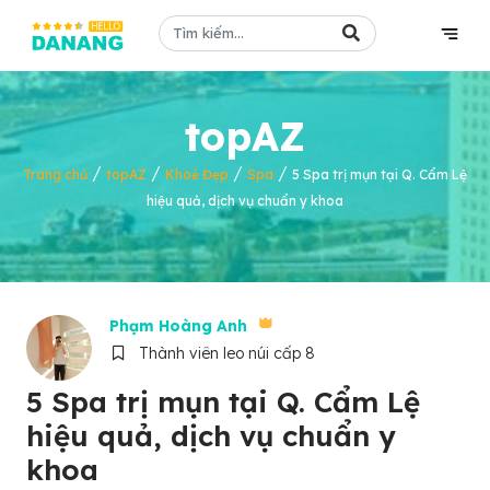
topAZ
/
/
/
/
Trang chủ
topAZ
Khoẻ Đẹp
Spa
5 Spa trị mụn tại Q. Cẩm Lệ
hiệu quả, dịch vụ chuẩn y khoa
Phạm Hoàng Anh
Thành viên leo núi cấp 8
5 Spa trị mụn tại Q. Cẩm Lệ
hiệu quả, dịch vụ chuẩn y
khoa