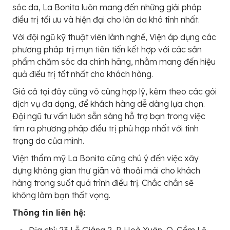
sóc da, La Bonita luôn mang đến những giải pháp
điều trị tối ưu và hiện đại cho làn da khó tính nhất.
Với đội ngũ kỹ thuật viên lành nghề, Viện áp dụng các
phương pháp trị mụn tiên tiến kết hợp với các sản
phẩm chăm sóc da chính hãng, nhằm mang đến hiệu
quả điều trị tốt nhất cho khách hàng.
Giá cả tại đây cũng vô cùng hợp lý, kèm theo các gói
dịch vụ đa dạng, để khách hàng dễ dàng lựa chọn.
Đội ngũ tư vấn luôn sẵn sàng hỗ trợ bạn trong việc
tìm ra phương pháp điều trị phù hợp nhất với tình
trạng da của mình.
Viện thẩm mỹ La Bonita cũng chú ý đến việc xây
dựng không gian thư giãn và thoải mái cho khách
hàng trong suốt quá trình điều trị. Chắc chắn sẽ
không làm bạn thất vọng.
Thông tin liên hệ:
Địa chỉ: 23 Lỗ Giáng 2, P. Hoà Xuân, Q. Cẩm Lệ