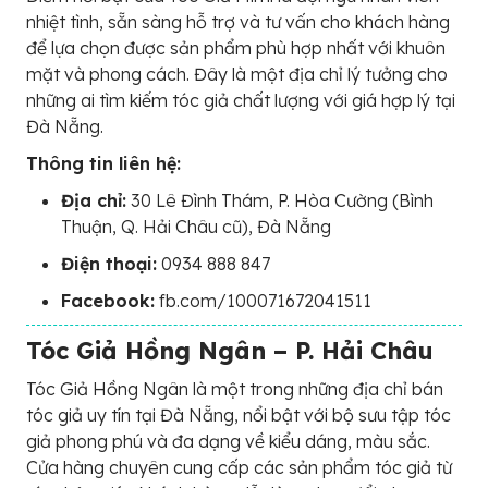
nhiệt tình, sẵn sàng hỗ trợ và tư vấn cho khách hàng
để lựa chọn được sản phẩm phù hợp nhất với khuôn
mặt và phong cách. Đây là một địa chỉ lý tưởng cho
những ai tìm kiếm tóc giả chất lượng với giá hợp lý tại
Đà Nẵng.
Thông tin liên hệ:
Địa chỉ:
30 Lê Đình Thám, P. Hòa Cường (Bình
Thuận, Q. Hải Châu cũ), Đà Nẵng
Điện thoại:
0934 888 847
Facebook:
fb.com/100071672041511
Tóc Giả Hồng Ngân – P. Hải Châu
Tóc Giả Hồng Ngân là một trong những địa chỉ bán
tóc giả uy tín tại Đà Nẵng, nổi bật với bộ sưu tập tóc
giả phong phú và đa dạng về kiểu dáng, màu sắc.
Cửa hàng chuyên cung cấp các sản phẩm tóc giả từ