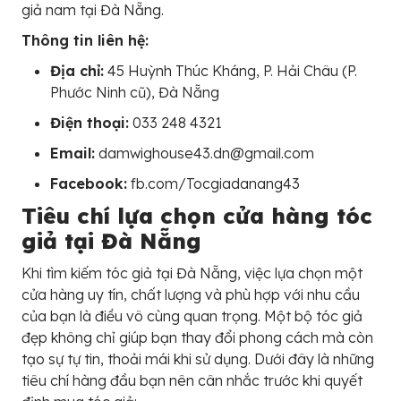
giả nam tại Đà Nẵng.
Thông tin liên hệ:
Địa chỉ:
45 Huỳnh Thúc Kháng, P. Hải Châu (P.
Phước Ninh cũ), Đà Nẵng
Điện thoại:
033 248 4321
Email:
damwighouse43.dn@gmail.com
Facebook:
fb.com/Tocgiadanang43
Tiêu chí lựa chọn cửa hàng tóc
giả tại Đà Nẵng
Khi tìm kiếm tóc giả tại Đà Nẵng, việc lựa chọn một
cửa hàng uy tín, chất lượng và phù hợp với nhu cầu
của bạn là điều vô cùng quan trọng. Một bộ tóc giả
đẹp không chỉ giúp bạn thay đổi phong cách mà còn
tạo sự tự tin, thoải mái khi sử dụng. Dưới đây là những
tiêu chí hàng đầu bạn nên cân nhắc trước khi quyết