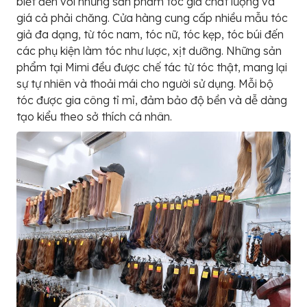
biết đến với những sản phẩm tóc giả chất lượng và
giá cả phải chăng. Cửa hàng cung cấp nhiều mẫu tóc
giả đa dạng, từ tóc nam, tóc nữ, tóc kẹp, tóc búi đến
các phụ kiện làm tóc như lược, xịt dưỡng. Những sản
phẩm tại Mimi đều được chế tác từ tóc thật, mang lại
sự tự nhiên và thoải mái cho người sử dụng. Mỗi bộ
tóc được gia công tỉ mỉ, đảm bảo độ bền và dễ dàng
tạo kiểu theo sở thích cá nhân.