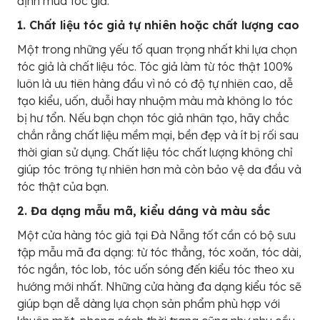
định mua tóc giả:
1. Chất liệu tóc giả tự nhiên hoặc chất lượng cao
Một trong những yếu tố quan trọng nhất khi lựa chọn
tóc giả là chất liệu tóc. Tóc giả làm từ tóc thật 100%
luôn là ưu tiên hàng đầu vì nó có độ tự nhiên cao, dễ
tạo kiểu, uốn, duỗi hay nhuộm màu mà không lo tóc
bị hư tổn. Nếu bạn chọn tóc giả nhân tạo, hãy chắc
chắn rằng chất liệu mềm mại, bền đẹp và ít bị rối sau
thời gian sử dụng. Chất liệu tóc chất lượng không chỉ
giúp tóc trông tự nhiên hơn mà còn bảo vệ da đầu và
tóc thật của bạn.
2. Đa dạng mẫu mã, kiểu dáng và màu sắc
Một cửa hàng tóc giả tại Đà Nẵng tốt cần có bộ sưu
tập mẫu mã đa dạng: từ tóc thẳng, tóc xoăn, tóc dài,
tóc ngắn, tóc lob, tóc uốn sóng đến kiểu tóc theo xu
hướng mới nhất. Những cửa hàng đa dạng kiểu tóc sẽ
giúp bạn dễ dàng lựa chọn sản phẩm phù hợp với