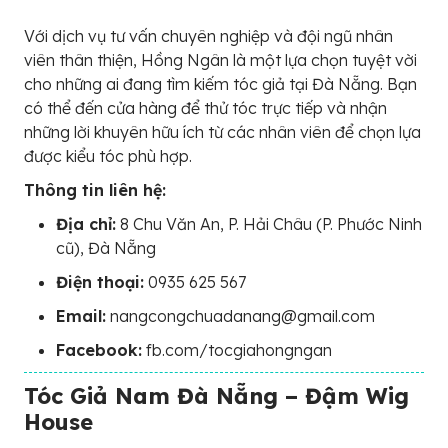
Với dịch vụ tư vấn chuyên nghiệp và đội ngũ nhân
viên thân thiện, Hồng Ngân là một lựa chọn tuyệt vời
cho những ai đang tìm kiếm tóc giả tại Đà Nẵng. Bạn
có thể đến cửa hàng để thử tóc trực tiếp và nhận
những lời khuyên hữu ích từ các nhân viên để chọn lựa
được kiểu tóc phù hợp.
Thông tin liên hệ:
Địa chỉ:
8 Chu Văn An, P. Hải Châu (P. Phước Ninh
cũ), Đà Nẵng
Điện thoại:
0935 625 567
Email:
nangcongchuadanang@gmail.com
Facebook:
fb.com/tocgiahongngan
Tóc Giả Nam Đà Nẵng – Đậm Wig
House