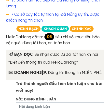
lượng
7 Cơ sở cấy tóc tự thân tại Đà Nẵng uy tín, được
khách hàng tin chọn
MINH BẠCH
KHÁCH QUAN
CHÍNH XÁC
HelloDaNang đặt ra
03
tiêu chí với mục tiêu bảo
vệ người dùng tốt hơn, an toàn hơn
BẠN ĐỌC
: Sẽ nhận được ưu đãi tốt hơn khi nói
"Biết đến thông tin qua HelloDaNang"
DOANH NGHIỆP
: Đăng tải thông tin MIỄN PHÍ.
Trở thành người đầu tiên bình luận cho bài
viết này!
NỘI DUNG BÌNH LUẬN