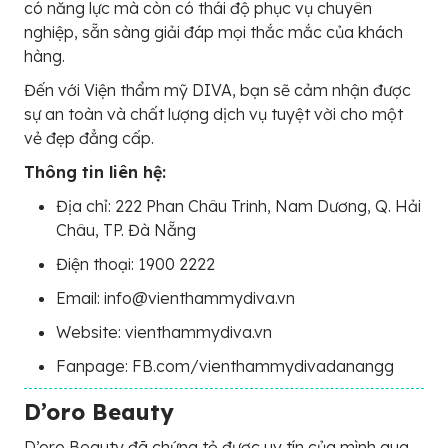
có năng lực mà còn có thái độ phục vụ chuyên
nghiệp, sẵn sàng giải đáp mọi thắc mắc của khách
hàng.
Đến với Viện thẩm mỹ DIVA, bạn sẽ cảm nhận được
sự an toàn và chất lượng dịch vụ tuyệt vời cho một
vẻ đẹp đẳng cấp.
Thông tin liên hệ:
Địa chỉ: 222 Phan Châu Trinh, Nam Dương, Q. Hải
Châu, TP. Đà Nẵng
Điện thoại: 1900 2222
Email: info@vienthammydiva.vn
Website: vienthammydiva.vn
Fanpage: FB.com/vienthammydivadanangg
D’oro Beauty
D’oro Beauty đã chứng tỏ được uy tín của mình qua