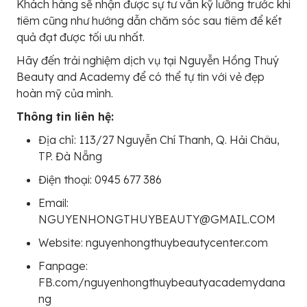
Khách hàng sẽ nhận được sự tư vấn kỹ lưỡng trước khi
tiêm cũng như hướng dẫn chăm sóc sau tiêm để kết
quả đạt được tối ưu nhất.
Hãy đến trải nghiệm dịch vụ tại Nguyễn Hồng Thuý
Beauty and Academy để có thể tự tin với vẻ đẹp
hoàn mỹ của mình.
Thông tin liên hệ:
Địa chỉ: 113/27 Nguyễn Chí Thanh, Q. Hải Châu,
TP. Đà Nẵng
Điện thoại: 0945 677 386
Email:
NGUYENHONGTHUYBEAUTY@GMAIL.COM
Website: nguyenhongthuybeautycenter.com
Fanpage:
FB.com/nguyenhongthuybeautyacademydana
ng