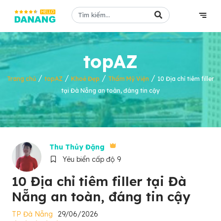
topAZ
/
/
/
/
Trang chủ
topAZ
Khoẻ Đẹp
Thẩm Mỹ Viện
10 Địa chỉ tiêm filler
tại Đà Nẵng an toàn, đáng tin cậy
Thu Thủy Đặng
Yêu biển cấp độ 9
10 Địa chỉ tiêm filler tại Đà
Nẵng an toàn, đáng tin cậy
TP Đà Nẵng
29/06/2026