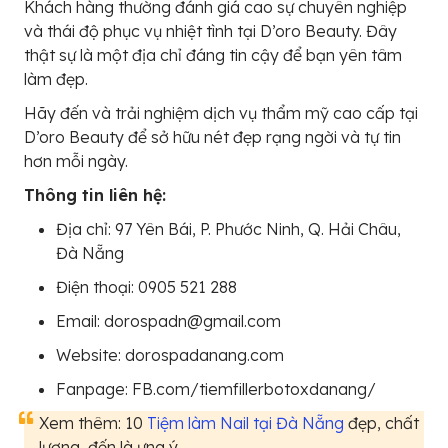
Khách hàng thường đánh giá cao sự chuyên nghiệp
và thái độ phục vụ nhiệt tình tại D’oro Beauty. Đây
thật sự là một địa chỉ đáng tin cậy để bạn yên tâm
làm đẹp.
Hãy đến và trải nghiệm dịch vụ thẩm mỹ cao cấp tại
D’oro Beauty để sở hữu nét đẹp rạng ngời và tự tin
hơn mỗi ngày.
Thông tin liên hệ:
Địa chỉ: 97 Yên Bái, P. Phước Ninh, Q. Hải Châu,
Đà Nẵng
Điện thoại: 0905 521 288
Email: dorospadn@gmail.com
Website: dorospadanang.com
Fanpage: FB.com/tiemfillerbotoxdanang/
Xem thêm: 10
Tiệm làm Nail tại Đà Nẵng
đẹp, chất
lượng, đến là ưng ý