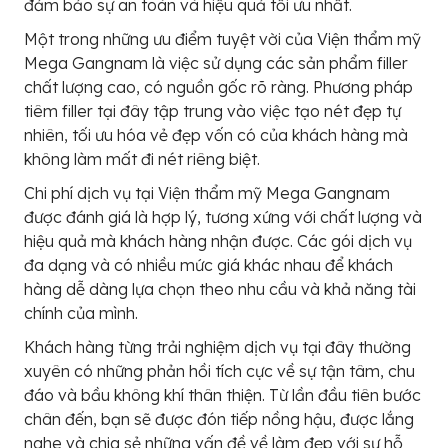
đảm bảo sự an toàn và hiệu quả tối ưu nhất.
Một trong những ưu điểm tuyệt vời của Viện thẩm mỹ
Mega Gangnam là việc sử dụng các sản phẩm filler
chất lượng cao, có nguồn gốc rõ ràng. Phương pháp
tiêm filler tại đây tập trung vào việc tạo nét đẹp tự
nhiên, tối ưu hóa vẻ đẹp vốn có của khách hàng mà
không làm mất đi nét riêng biệt.
Chi phí dịch vụ tại Viện thẩm mỹ Mega Gangnam
được đánh giá là hợp lý, tương xứng với chất lượng và
hiệu quả mà khách hàng nhận được. Các gói dịch vụ
đa dạng và có nhiều mức giá khác nhau để khách
hàng dễ dàng lựa chọn theo nhu cầu và khả năng tài
chính của mình.
Khách hàng từng trải nghiệm dịch vụ tại đây thường
xuyên có những phản hồi tích cực về sự tận tâm, chu
đáo và bầu không khí thân thiện. Từ lần đầu tiên bước
chân đến, bạn sẽ được đón tiếp nồng hậu, được lắng
nghe và chia sẻ những vấn đề về làm đẹp với sự hỗ