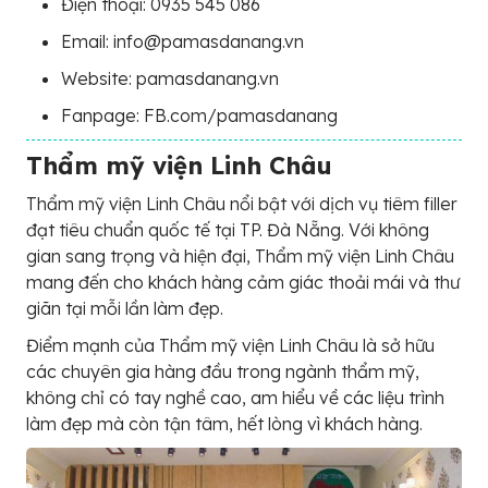
Điện thoại: 0935 545 086
Email: info@pamasdanang.vn
Website: pamasdanang.vn
Fanpage: FB.com/pamasdanang
Thẩm mỹ viện Linh Châu
Thẩm mỹ viện Linh Châu nổi bật với dịch vụ tiêm filler
đạt tiêu chuẩn quốc tế tại TP. Đà Nẵng. Với không
gian sang trọng và hiện đại, Thẩm mỹ viện Linh Châu
mang đến cho khách hàng cảm giác thoải mái và thư
giãn tại mỗi lần làm đẹp.
Điểm mạnh của Thẩm mỹ viện Linh Châu là sở hữu
các chuyên gia hàng đầu trong ngành thẩm mỹ,
không chỉ có tay nghề cao, am hiểu về các liệu trình
làm đẹp mà còn tận tâm, hết lòng vì khách hàng.