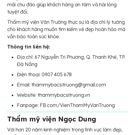
mãi chu đáo giúp khách hàng an tâm và hài lòng
tuyệt đối.
Thẩm mỹ viện Văn Trường thực sự là địa chỉ lý tưởng
cho khách hàng muốn tìm kiếm vẻ đẹp hoàn hảo mà
vẫn bảo toàn sức khỏe.
Thông tin liên hệ:
Địa chỉ: 67 Nguyễn Tri Phương, Q. Thanh Khê, TP.
Đà Nẵng
Điện thoại: 0907 405 678
Email: thammybacsitruong@gmail.com
Website: thammybacsitruong.vn
Fanpage: FB.com/VienThamMyVanTruong
Thẩm mỹ viện Ngọc Dung
Với hơn 20 năm kinh nghiệm trong lĩnh vực làm đẹp,