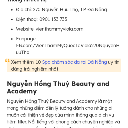
Địa chỉ: 270 Nguyễn Hữu Thọ, TP. Đà Nẵng
Điện thoại: 0901 133 733
Website: vienthammyviola.com
Fanpage:
FB.com/VienThamMyQuocTeViola270NguyenH
uuTho
Xem thêm: 10
Spa chăm sóc da tại Đà Nẵng
uy tín,
đáng trải nghiệm nhất
Nguyễn Hồng Thuý Beauty and
Academy
Nguyễn Hồng Thuý Beauty and Academy là một
trong những điểm đến lý tưởng dành cho những ai
muốn cải thiện vẻ đẹp của mình thông qua dịch vụ
tiêm filler. Nổi tiếng với phong cách chuyên nghiệp và