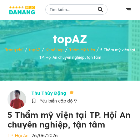
topAZ
/
/
/
/
Trang chủ
topAZ
Khoẻ Đẹp
Thẩm Mỹ Viện
5 Thẩm mỹ viện tại
TP. Hội An chuyên nghiệp, tận tâm
Thu Thủy Đặng
Yêu biển cấp độ 9
5 Thẩm mỹ viện tại TP. Hội An
chuyên nghiệp, tận tâm
TP Hội An
26/06/2026