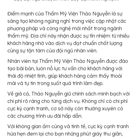
Điểm mạnh của Thẩm Mỹ Viện Thảo Nguyễn là sự
sáng tạo không ngừng nghỉ trong việc cập nhật các
phương pháp và công nghệ mới nhất trong ngành
thẩm mỹ. Địa chỉ này nhận được sự tín nhiệm từ nhiều
khách hàng nhờ vào dịch vụ đạt chuẩn chất lượng
cùng sự tận tâm của đội ngũ nhân viên.
Nhân viên tại Thẩm Mỹ Viện Thảo Nguyễn được đào
tạo bài bản, luôn nỗ lực tư vấn cho khách hàng với
thái độ nhiệt tình, giúp khách hàng cảm thấy thoải
mái và tự tin trong suốt quá trình làm đẹp.
Về giá cả, Thảo Nguyễn giữ chính sách minh bạch với
chi phí rõ ràng cho từng dịch vụ. Không chỉ có chi phí
cực kỳ cạnh tranh, cơ sở này còn thường xuyên có
các chương trình ưu đãi hấp dẫn.
Với không gian ấm cúng và tinh tế, cực kỳ cạnh tranh
hứa hẹn đem lại cho bạn những phút giây thư giãn,