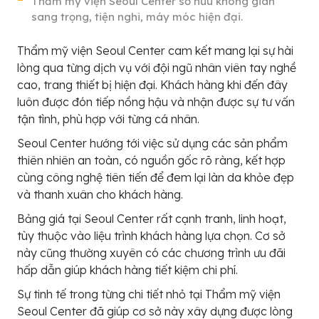
Thẩm mỹ viện Seoul Center sở hữu không gian
sang trọng, tiện nghi, máy móc hiện đại.
Thẩm mỹ viện Seoul Center cam kết mang lại sự hài
lòng qua từng dịch vụ với đội ngũ nhân viên tay nghề
cao, trang thiết bị hiện đại. Khách hàng khi đến đây
luôn được đón tiếp nồng hậu và nhận được sự tư vấn
tận tình, phù hợp với từng cá nhân.
Seoul Center hướng tới việc sử dụng các sản phẩm
thiên nhiên an toàn, có nguồn gốc rõ ràng, kết hợp
cùng công nghệ tiên tiến để đem lại làn da khỏe đẹp
và thanh xuân cho khách hàng.
Bảng giá tại Seoul Center rất cạnh tranh, linh hoạt,
tùy thuộc vào liệu trình khách hàng lựa chọn. Cơ sở
này cũng thường xuyên có các chương trình ưu đãi
hấp dẫn giúp khách hàng tiết kiệm chi phí.
Sự tinh tế trong từng chi tiết nhỏ tại Thẩm mỹ viện
Seoul Center đã giúp cơ sở này xây dựng được lòng