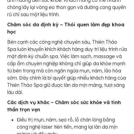
ảnh hưởng đến sức khỏe. Khách hàng có thể nhanh
chóng lấy lại vòng eo thon gọn và đường cong quyến
rũ chỉ sau một liệu trình.
Chăm sóc da định kỳ – Thói quen làm đẹp khoa
học
Bên cạnh các công nghệ chuyên sâu, Thiên Thảo
Spa luôn khuyến khích khách hàng duy trì liệu trình rửa
mặt định kỳ chuẩn spa. Việc làm sạch, massage và
cấp ẩm chuyên nghiệp không chỉ giúp da khỏe mạnh
từ bên trong mà còn ngăn ngừa mụn, nám, lão hóa
sớm. Đây chính là bí quyết giúp nhiều khách hàng của
Thiên Thảo Spa giữ được làn da mịn màng, tươi sáng
lâu dài.
Các dịch vụ khác – Chăm sóc sức khỏe và tinh
thần trọn vẹn
Điều trị mụn, nám, sẹo rỗ, lỗ chân lông bằng
công nghệ laser tiên tiến, mang lại làn da mịn