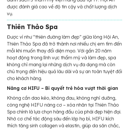
được đánh giá cao về độ tin cậy và chất lượng dịch
vụ.
Thiên Thảo Spa
Được ví như “thiên đường làm đẹp” giữa lòng Hội An,
Thiên Thảo Spa đã trở thành nơi nhiều chị em tìm đến
mỗi khi muốn thay đổi diện mạo. Với gần 20 năm
hoạt động trong lĩnh vực thẩm mỹ và làm đẹp, spa
không chỉ mang lại những dịch vụ đa dạng mà còn
chú trọng đến hiệu quả lâu dài và sự an toàn tuyệt đối
cho khách hàng.
Nâng cơ HIFU – Bí quyết trẻ hóa vượt thời gian
Không cần dao kéo, không đau, không nghỉ dưỡng,
công nghệ HIFU nâng cơ – xóa nhăn tại Thiên Thảo
Spa chính là lựa chọn hàng đầu của phái đẹp hiện đại.
Nhờ cơ chế tác động sâu đến lớp hạ bì, HIFU kích
thích tăng sinh collagen và elastin, giúp da săn chắc,