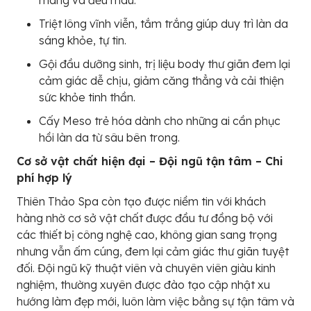
màng và đều màu.
Triệt lông vĩnh viễn, tắm trắng giúp duy trì làn da
sáng khỏe, tự tin.
Gội đầu dưỡng sinh, trị liệu body thư giãn đem lại
cảm giác dễ chịu, giảm căng thẳng và cải thiện
sức khỏe tinh thần.
Cấy Meso trẻ hóa dành cho những ai cần phục
hồi làn da từ sâu bên trong.
Cơ sở vật chất hiện đại – Đội ngũ tận tâm – Chi
phí hợp lý
Thiên Thảo Spa còn tạo được niềm tin với khách
hàng nhờ cơ sở vật chất được đầu tư đồng bộ với
các thiết bị công nghệ cao, không gian sang trọng
nhưng vẫn ấm cúng, đem lại cảm giác thư giãn tuyệt
đối. Đội ngũ kỹ thuật viên và chuyên viên giàu kinh
nghiệm, thường xuyên được đào tạo cập nhật xu
hướng làm đẹp mới, luôn làm việc bằng sự tận tâm và