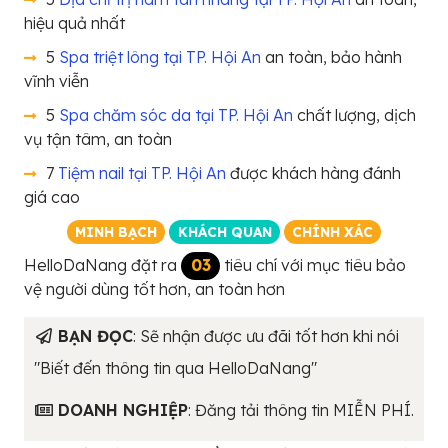
hiệu quả nhất
5
Spa triệt lông tại TP. Hội An
an toàn, bảo hành
vĩnh viễn
5
Spa chăm sóc da tại TP. Hội An
chất lượng, dịch
vụ tận tâm, an toàn
7
Tiệm nail tại TP. Hội An
được khách hàng đánh
giá cao
MINH BẠCH
KHÁCH QUAN
CHÍNH XÁC
HelloDaNang đặt ra
03
tiêu chí với mục tiêu bảo
vệ người dùng tốt hơn, an toàn hơn
BẠN ĐỌC
: Sẽ nhận được ưu đãi tốt hơn khi nói
"Biết đến thông tin qua HelloDaNang"
DOANH NGHIỆP
: Đăng tải thông tin MIỄN PHÍ.