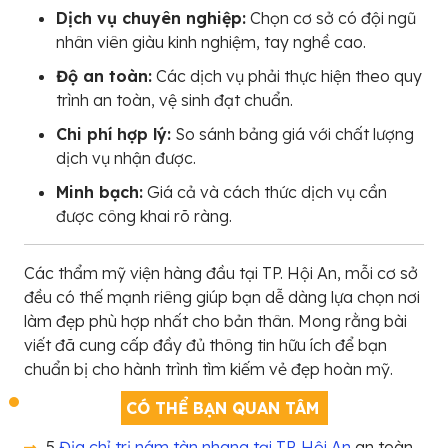
Dịch vụ chuyên nghiệp:
Chọn cơ sở có đội ngũ
nhân viên giàu kinh nghiệm, tay nghề cao.
Độ an toàn:
Các dịch vụ phải thực hiện theo quy
trình an toàn, vệ sinh đạt chuẩn.
Chi phí hợp lý:
So sánh bảng giá với chất lượng
dịch vụ nhận được.
Minh bạch:
Giá cả và cách thức dịch vụ cần
được công khai rõ ràng.
Các thẩm mỹ viện hàng đầu tại TP. Hội An, mỗi cơ sở
đều có thế mạnh riêng giúp bạn dễ dàng lựa chọn nơi
làm đẹp phù hợp nhất cho bản thân. Mong rằng bài
viết đã cung cấp đầy đủ thông tin hữu ích để bạn
chuẩn bị cho hành trình tìm kiếm vẻ đẹp hoàn mỹ.
CÓ THỂ BẠN QUAN TÂM
5
Địa chỉ trị nám tàn nhang tại TP. Hội An
an toàn,