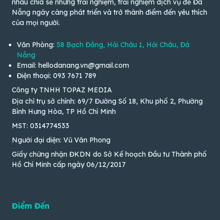
nhau chia sẻ những trải nghiệm, trải nghiệm dịch vụ để Đà
Nẵng ngày càng phát triển và trở thành điểm đến yêu thích
của mọi người.
Văn Phòng:
58 Bạch Đằng, Hải Châu 1, Hải Châu, Đà
Nẵng
Email: hellodanang.vn@gmail.com
Điện thoại: 093 7671 789
Công ty TNHH TOPAZ MEDIA
Địa chỉ trụ sở chính: 69/7 Đường Số 18, Khu phố 2, Phường
Bình Hưng Hòa, TP Hồ Chí Minh
MST: 0314774533
Người đại diện: Vũ Văn Phong
Giấy chứng nhận ĐKDN do Sở Kế hoạch Đầu tư Thành phố
Hồ Chí Minh cấp ngày 06/12/2017
Điểm Đến