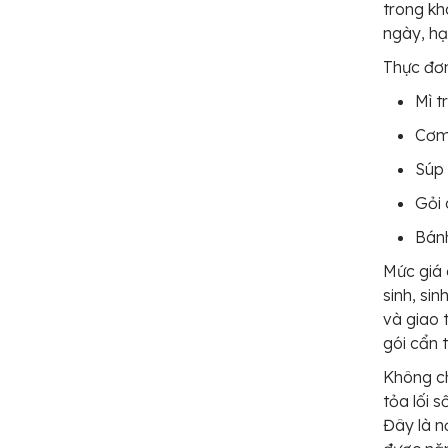
trong kh
ngày, hạ
Thực đơn
Mì t
Cơm
Súp
Gỏi 
Bán
Mức giá 
sinh, si
và giao 
gói cẩn 
Không c
tỏa lối 
Đây là n