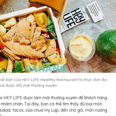
nổi bật của HEY LIFE Healthy Restaurant là thực đơn đa
và được đổi mới thường xuyên.
a HEY LIFE được làm mới thường xuyên để khách hàng
 nhàm chán. Tại đây, bạn có thể tìm thấy đủ loại món
 salad, tacos, sữa chua Hy Lạp, đến chả giò, món nướng