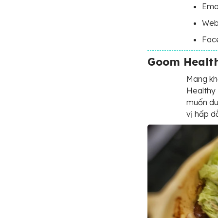
Emai
Webs
Fac
Goom Health
Mang kh
Healthy 
muốn du
vị hấp d