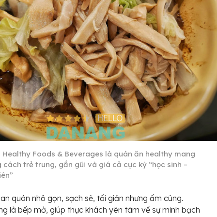
Healthy Foods & Beverages là quán ăn healthy mang
cách trẻ trung, gần gũi và giá cả cực kỳ “học sinh –
iên”
an quán nhỏ gọn, sạch sẽ, tối giản nhưng ấm cúng.
g là bếp mở, giúp thực khách yên tâm về sự minh bạch