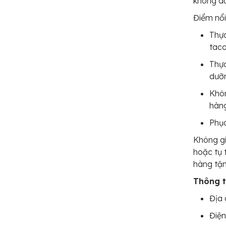
không d
Điểm nổi
Thực
taco
Thực
dưỡ
Khôn
hàn
Phục
Không gi
hoặc tụ 
hàng tận 
Thông ti
Địa 
Điện