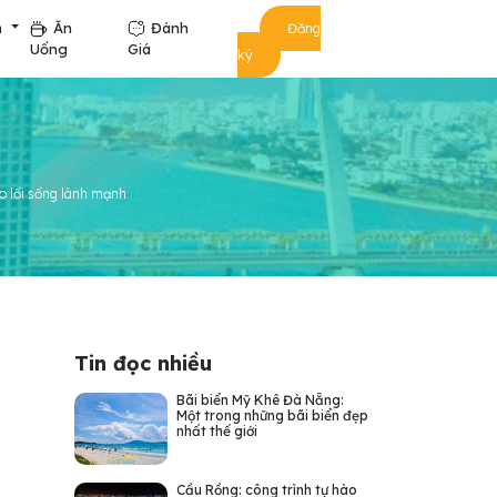
m
Ăn
Đánh
Đăng
Uống
Giá
ký
o lối sống lành mạnh
Tin đọc nhiều
Bãi biển Mỹ Khê Đà Nẵng:
Một trong những bãi biển đẹp
nhất thế giới
Cầu Rồng: công trình tự hào