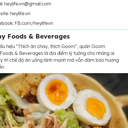
l: heylife.vn@gmail.com
ite: heylife.vn
ebook: FB.com/heylifevn
y Foods & Beverages
ẩu hiệu “Thích ăn chay, thích Goom”, quán Goom
Foods & Beverages là địa điểm lý tưởng cho những ai
y trì chế độ ăn uống lành mạnh mà vẫn đảm bảo hương
ẫn.