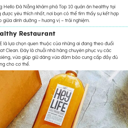
 Hello Đà Nẵng khám phá Top 10 quán ăn healthy tại
được yêu thích nhất, nơi bạn có thể tìm thấy sự kết hợp
 giữa dinh dưỡng – hương vị – trải nghiệm.
althy Restaurant
 là lựa chọn quen thuộc của những ai đang theo đuổi
at Clean. Đây là chuỗi nhà hàng chuyên phục vụ các
iêng, vừa giúp giữ dáng vừa đảm bảo cung cấp đầy đủ
ng cho cơ thể.