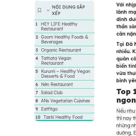
Với nhị
NỘI DUNG SẮP
lành mạ
XẾP
dinh dư
HEY LIFE Healthy
thần sả
Restaurant
cân nặn
Goom Healthy Foods &
Beverages
Tại Đà 
Organic Restaurant
nhiều. 
Tathata Vegan
quán cò
Restaurant
biến ti
Kurumi – Healthy Vegan
vừa thư
Desserts & Food
bình yê
Nén Restaurant
Top 
Salad Club
ngon
ANs Vegetarian Cuisines
Eatfitgo
Nếu như 
Tastii Healthy Food
thì nay 
những n
dưỡng, E