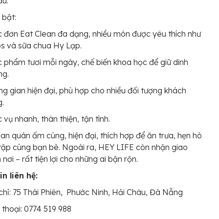
ầu.
 bật:
 đơn Eat Clean đa dạng, nhiều món được yêu thích như
s và sữa chua Hy Lạp.
 phẩm tươi mỗi ngày, chế biến khoa học để giữ dinh
ng.
g gian hiện đại, phù hợp cho nhiều đối tượng khách
g.
 vụ nhanh, thân thiện, tận tình.
an quán ấm cúng, hiện đại, thích hợp để ăn trưa, hẹn hò
tập cùng bạn bè. Ngoài ra, HEY LIFE còn nhận giao
nơi – rất tiện lợi cho những ai bận rộn.
n liên hệ:
chỉ: 75 Thái Phiên, Phước Ninh, Hải Châu, Đà Nẵng
 thoại: 0774 519 988