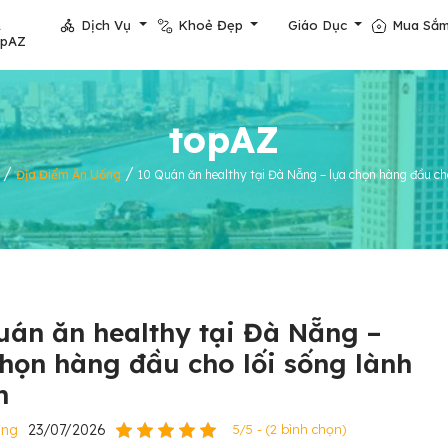
Dịch Vụ
Khoẻ Đẹp
Giáo Dục
Mua Sắ
opAZ
topAZ
/
/
Địa Điểm Ăn Uống
10 Quán ăn healthy tại Đà Nẵng – lựa chọn hàng đầu ch
uán ăn healthy tại Đà Nẵng –
chọn hàng đầu cho lối sống lành
h
ẵng
23/07/2026
5/5 - (2 bình chọn)