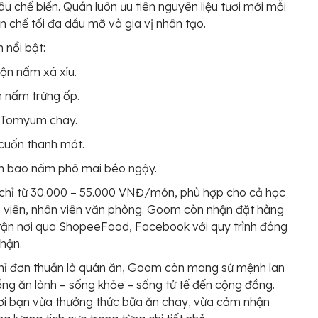
âu chế biến. Quán luôn ưu tiên nguyên liệu tươi mới mỗi
n chế tối đa dầu mỡ và gia vị nhân tạo.
 nổi bật:
rộn nấm xá xíu.
 nấm trứng ốp.
 Tomyum chay.
cuốn thanh mát.
h bao nấm phô mai béo ngậy.
chỉ từ 30.000 – 55.000 VNĐ/món, phù hợp cho cả học
nh viên, nhân viên văn phòng. Goom còn nhận đặt hàng
tận nơi qua ShopeeFood, Facebook với quy trình đóng
thận.
hỉ đơn thuần là quán ăn, Goom còn mang sứ mệnh lan
sống ăn lành – sống khỏe – sống tử tế đến cộng đồng.
ơi bạn vừa thưởng thức bữa ăn chay, vừa cảm nhận