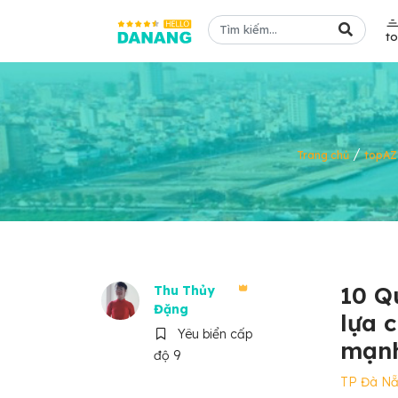
t
/
Trang chủ
topAZ
10 Q
Thu Thủy
Đặng
lựa 
Yêu biển cấp
mạn
độ 9
TP Đà N