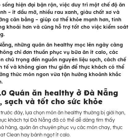
p sống hiện đại bận rộn, việc duy trì một chế độ ăn
nh – ít dầu mỡ, nhiều rau xanh, giàu chất xơ và
ỡng cân bằng – giúp cơ thể khỏe mạnh hơn, tinh
ng khoái hơn và cũng hỗ trợ tốt cho việc kiểm soát
g.
Nẵng, những quán ăn healthy mọc lên ngày càng
Không chỉ đơn thuần phục vụ bữa ăn ít calo, các
n chú trọng đến nguồn nguyên liệu sạch, cách chế
nh tế và không gian thư giãn để thực khách có thể
ởng thức món ngon vừa tận hưởng khoảnh khắc
n.
10 Quán ăn healthy ở Đà Nẵng
, sạch và tốt cho sức khỏe
trước đây, lựa chọn món ăn healthy thường bị giới hạn,
thực khách tại Đà Nẵng đã có thể dễ dàng tìm thấy
hà hàng, quán ăn chuyên phục vụ các món chay, thực
at Clean hay bánh ngọt ít calo.