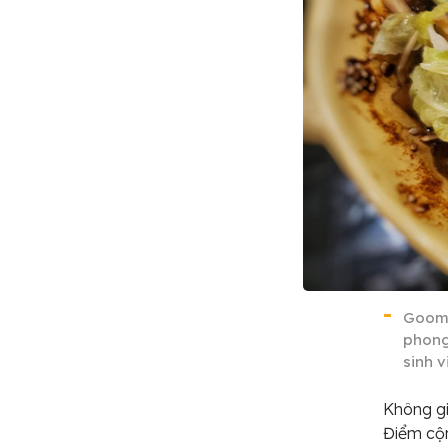
Goom 
phong 
sinh v
Không gi
Điểm cộn