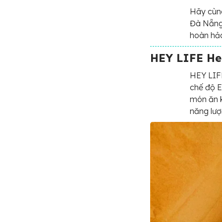
Hãy cùng
Đà Nẵng 
hoàn hảo
HEY LIFE He
HEY LIFE
chế độ E
món ăn k
năng lượ