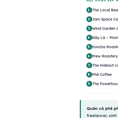
NỘI DUNG XẾP 
The Local Bea
1.
Jam Space Ca
2.
Wind Garden 
3.
Đây Là – Phot
4.
Soncha Roast
5.
Mew Roastery 
6.
The Hideout c
7.
Phê Coffee
8.
The Powerhou
9.
Quán cà phê ph
freelancer, sin