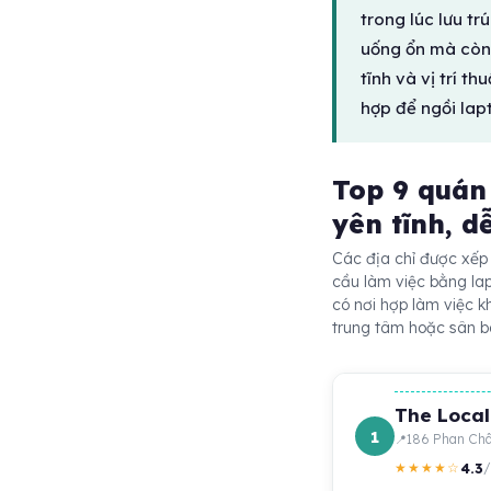
trong lúc lưu tr
uống ổn mà còn 
tĩnh và vị trí t
hợp để ngồi lap
Top 9 quán
yên tĩnh, d
Các địa chỉ được xếp 
cầu làm việc bằng la
có nơi hợp làm việc k
trung tâm hoặc sân b
The Local
1
186 Phan Châ
4.3
★★★★☆
/