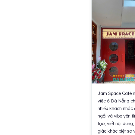
Jam Space Café n
việc ở Đà Nẵng ch
nhiều khách nhắc 
ngồi và vibe yên t
tạo, viết nội dung
giác khác biệt so