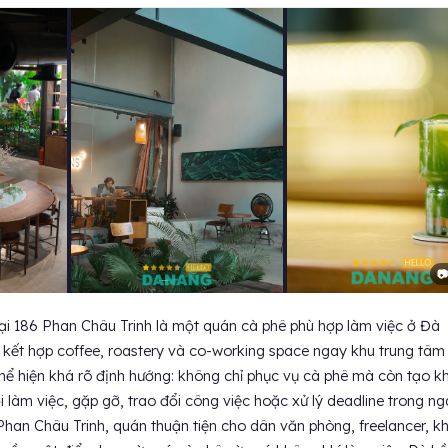
📷
ại 186 Phan Châu Trinh là một quán cà phê phù hợp làm việc ở Đà
kết hợp coffee, roastery và co-working space ngay khu trung tâm
thể hiện khá rõ định hướng: không chỉ phục vụ cà phê mà còn tạo k
 làm việc, gặp gỡ, trao đổi công việc hoặc xử lý deadline trong ng
ục Phan Châu Trinh, quán thuận tiện cho dân văn phòng, freelancer, k