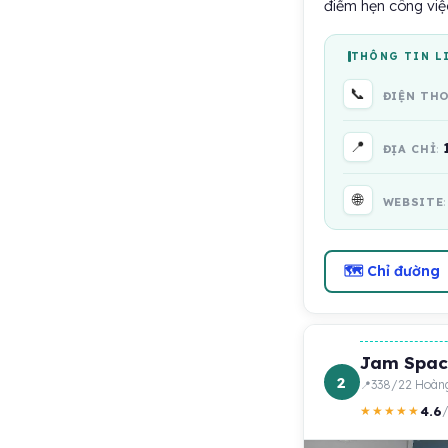
điểm hẹn công việ
THÔNG TIN L
📞
ĐIỆN TH
📍
ĐỊA CHỈ
🌐
WEBSITE
🗺 Chỉ đường
Jam Spac
2
338/22 Hoàng
4.6
★★★★★
/