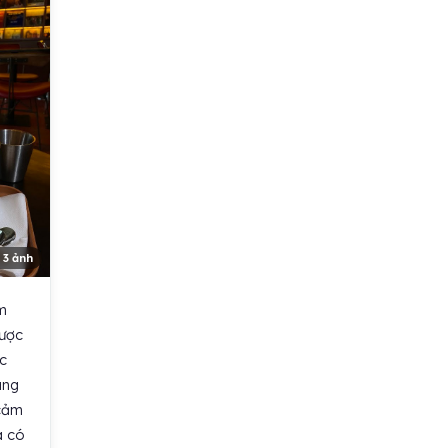
 3 ảnh
m
được
c
áng
 cảm
à có