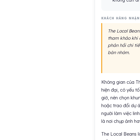
không cần di
KHÁCH HÀNG NHẬN
The Local Beans
tham khảo khi 
phản hồi chi ti
bàn nhóm.
Không gian của Th
hiện đại, có yếu t
giờ, nên chọn khun
hoặc trao đổi dự á
người làm việc lin
là nơi chụp ảnh ha
The Local Beans là