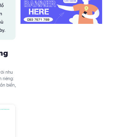
đồ
n
hù
ày.
ng
với nhu
 riêng:
ần biển,