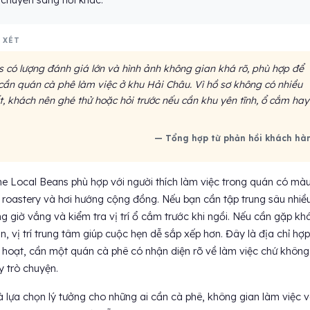
 chuyển sang nơi khác.
 XÉT
 có lượng đánh giá lớn và hình ảnh không gian khá rõ, phù hợp để
cần quán cà phê làm việc ở khu Hải Châu. Vì hồ sơ không có nhiều
ết, khách nên ghé thử hoặc hỏi trước nếu cần khu yên tĩnh, ổ cắm hay
— Tổng hợp từ phản hồi khách hà
e Local Beans phù hợp với người thích làm việc trong quán có mà
ố roastery và hơi hướng cộng đồng. Nếu bạn cần tập trung sâu nhiề
g giờ vắng và kiểm tra vị trí ổ cắm trước khi ngồi. Nếu cần gặp kh
n, vị trí trung tâm giúp cuộc hẹn dễ sắp xếp hơn. Đây là địa chỉ hợp
h hoạt, cần một quán cà phê có nhận diện rõ về làm việc chứ không
y trò chuyện.
 lựa chọn lý tưởng cho những ai cần cà phê, không gian làm việc 