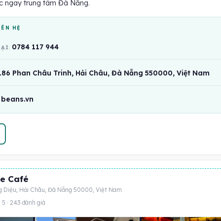
c ngay trung tâm Đà Nẵng.
IÊN HỆ
0784 117 944
OẠI
186 Phan Châu Trinh, Hải Châu, Đà Nẵng 550000, Việt Nam
beans.vn
e Café
 Diệu, Hải Châu, Đà Nẵng 50000, Việt Nam
 5 · 243 đánh giá