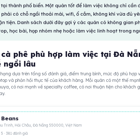
ú tại thành phố biển. Một quán tốt để làm việc không chỉ cần 
phải có chỗ ngồi thoải mái, wifi, ổ cắm, không khí vừa đủ yê
huận tiện. Danh sách dưới đây gợi ý các quán có không gian p
top, học bài, họp nhóm nhẹ hoặc làm việc linh hoạt trong ng
 cà phê phù hợp làm việc tại Đà Nẵ
ễ ngồi lâu
hạng dựa trên tổng số đánh giá, điểm trung bình, mức độ phù hợp 
ptop và phản hồi thực tế của khách hàng. Mỗi quán có một thế mạnh
huya, có nơi mạnh về specialty coffee, có nơi thuận tiện cho khách g
ay.
 Beans
u Trinh, Hải Châu, Đà Nẵng 550000, Việt Nam
 5 · 381 đánh giá