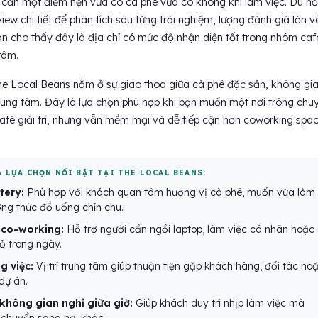
 cần một điểm hẹn vừa có cà phê vừa có không khí làm việc. Dù hồ
iew chi tiết để phân tích sâu từng trải nghiệm, lượng đánh giá lớn v
an cho thấy đây là địa chỉ có mức độ nhận diện tốt trong nhóm caf
tâm.
 Local Beans nằm ở sự giao thoa giữa cà phê đặc sản, không gi
 trung tâm. Đây là lựa chọn phù hợp khi bạn muốn một nơi trông chu
afé giải trí, nhưng vẫn mềm mại và dễ tiếp cận hơn coworking spa
À LỰA CHỌN NỔI BẬT TẠI THE LOCAL BEANS:
tery:
Phù hợp với khách quan tâm hương vị cà phê, muốn vừa làm
ởng thức đồ uống chỉn chu.
 co-working:
Hỗ trợ người cần ngồi laptop, làm việc cá nhân hoặc
 trong ngày.
g việc:
Vị trí trung tâm giúp thuận tiện gặp khách hàng, đối tác ho
dự án.
không gian nghỉ giữa giờ:
Giúp khách duy trì nhịp làm việc mà