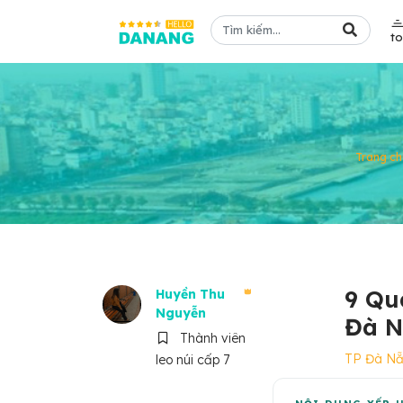
t
Trang ch
9 Qu
Huyền Thu
Nguyễn
Đà N
Thành viên
TP Đà N
leo núi cấp 7