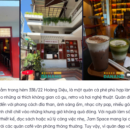
📷
ằm trong hẻm 338/22 Hoàng Diệu, là một quán cà phê phù hợp là
o những ai thích không gian có gu, retro và hơi nghệ thuật. Quán 
đến với phong cách đĩa than, ánh sáng ấm, nhạc city pop, nhiều gó
ĩnh chill chill vào những khung giờ không quá đông. Với người làm s
, thiết kế, đọc sách hoặc xử lý công việc nhẹ, Jam Space mang lại
 với các quán café văn phòng thông thường. Tuy vậy, vì quán đẹp v