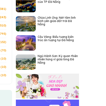
của TP Đà Nẵng
(381)
243)
Chùa Linh Ứng: Nét tâm linh
bình yên giữa đất trời Đà
Nẵng
1510)
(795)
Cầu Vàng: Biểu tượng kiến
trúc ấn tượng tại Đà Nẵng
(152)
 (70)
Ngũ Hành Sơn: Kỳ quan thiên
 (10)
nhiên hùng vĩ giữa lòng Đà
Nẵng
 (10)
 (10)