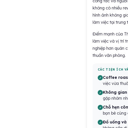
công tác và người
không có nhiều rev
hình ảnh không gi
làm việc tại trung 
Điểm mạnh của The
làm việc và vị trí
nghiệp hơn quán c
thuần văn phòng.
CÁC TIỆN ÍCH V
Coffee roas
việc vừa thư
Không gian
gặp nhóm nhỏ
Chỗ hẹn côn
bạn bè cùng 
Đồ uống và 