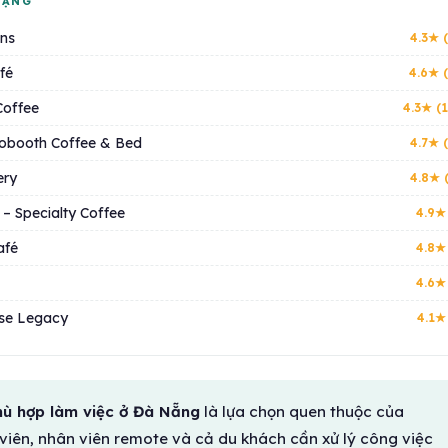
HẠNG
ns
4.3★ 
fé
4.6★ (
Coffee
4.3★ (
obooth Coffee & Bed
4.7★ 
ery
4.8★ 
– Specialty Coffee
4.9★
afé
4.8★
4.6★
se Legacy
4.1★
ù hợp làm việc ở Đà Nẵng
là lựa chọn quen thuộc của
h viên, nhân viên remote và cả du khách cần xử lý công việc