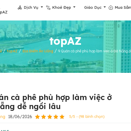
Dịch Vụ
Khoẻ Đẹp
Giáo Dục
Mua Sắ
opAZ
topAZ
/
/
/
ủ
topAZ
Địa Điểm Ăn Uống
9 Quán cà phê phù hợp làm việc ở Đà Nẵng d
án cà phê phù hợp làm việc ở
ẵng dễ ngồi lâu
ẵng
18/06/2026
5/5 - (98 bình chọn)