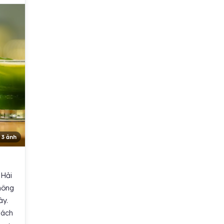
 3 ảnh
 Hải
hông
ày.
hách