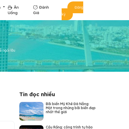
m
Ăn
Đánh
Đăng
Uống
Giá
ký
ễ ngồi lâu
Tin đọc nhiều
Bãi biển Mỹ Khê Đà Nẵng:
Một trong những bãi biển đẹp
nhất thế giới
Cầu Rồng: công trình tự hào