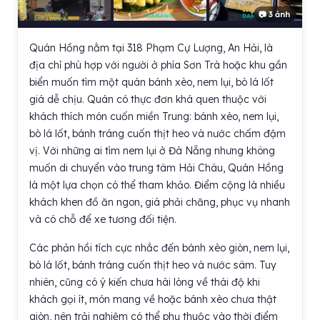
📷 3 ảnh
Quán Hồng nằm tại 318 Phạm Cự Lượng, An Hải, là
địa chỉ phù hợp với người ở phía Sơn Trà hoặc khu gần
biển muốn tìm một quán bánh xèo, nem lụi, bò lá lốt
giá dễ chịu. Quán có thực đơn khá quen thuộc với
khách thích món cuốn miền Trung: bánh xèo, nem lụi,
bò lá lốt, bánh tráng cuốn thịt heo và nước chấm đậm
vị. Với những ai tìm nem lụi ở Đà Nẵng nhưng không
muốn di chuyển vào trung tâm Hải Châu, Quán Hồng
là một lựa chọn có thể tham khảo. Điểm cộng là nhiều
khách khen đồ ăn ngon, giá phải chăng, phục vụ nhanh
và có chỗ để xe tương đối tiện.
Các phản hồi tích cực nhắc đến bánh xèo giòn, nem lụi,
bò lá lốt, bánh tráng cuốn thịt heo và nước sâm. Tuy
nhiên, cũng có ý kiến chưa hài lòng về thái độ khi
khách gọi ít, món mang về hoặc bánh xèo chưa thật
giòn, nên trải nghiệm có thể phụ thuộc vào thời điểm