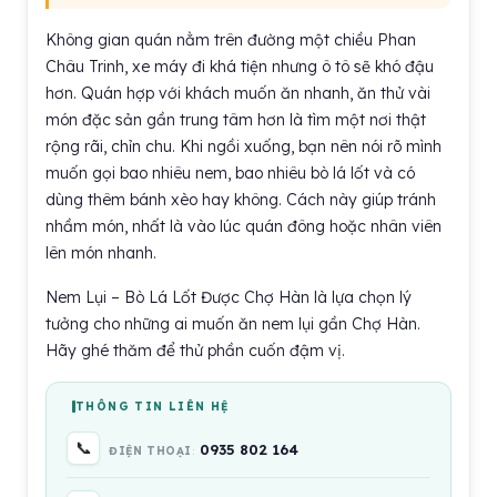
Không gian quán nằm trên đường một chiều Phan
Châu Trinh, xe máy đi khá tiện nhưng ô tô sẽ khó đậu
hơn. Quán hợp với khách muốn ăn nhanh, ăn thử vài
món đặc sản gần trung tâm hơn là tìm một nơi thật
rộng rãi, chỉn chu. Khi ngồi xuống, bạn nên nói rõ mình
muốn gọi bao nhiêu nem, bao nhiêu bò lá lốt và có
dùng thêm bánh xèo hay không. Cách này giúp tránh
nhầm món, nhất là vào lúc quán đông hoặc nhân viên
lên món nhanh.
Nem Lụi – Bò Lá Lốt Được Chợ Hàn là lựa chọn lý
tưởng cho những ai muốn ăn nem lụi gần Chợ Hàn.
Hãy ghé thăm để thử phần cuốn đậm vị.
THÔNG TIN LIÊN HỆ
📞
0935 802 164
ĐIỆN THOẠI