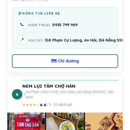
THÔNG TIN LIÊN HỆ
📞
0935 799 969
ĐIỆN THOẠI
📍
318 Phạm Cự Lượng, An Hải, Đà Nẵng 55000
ĐỊA CHỈ
🗺 Chỉ đường
NEM LỤI TÂM CHỢ HÀN
66 Phan Châu Trinh, Hải Châu, Đà Nẵng 550000, Việt
6
Nam
4.4
★★★★☆
/ 5 · 10 đánh giá