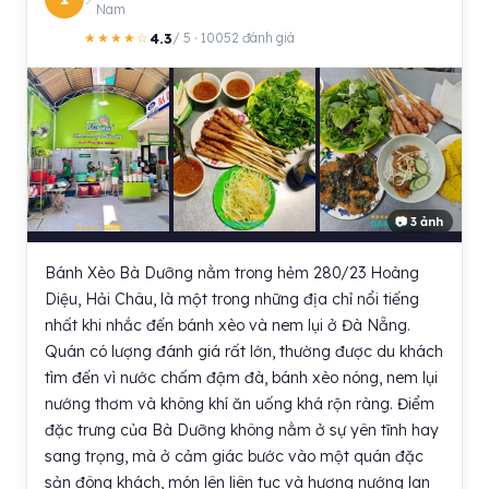
Nam
4.3
★★★★☆
/ 5 · 10052 đánh giá
📷 3 ảnh
Bánh Xèo Bà Dưỡng nằm trong hẻm 280/23 Hoàng
Diệu, Hải Châu, là một trong những địa chỉ nổi tiếng
nhất khi nhắc đến bánh xèo và nem lụi ở Đà Nẵng.
Quán có lượng đánh giá rất lớn, thường được du khách
tìm đến vì nước chấm đậm đà, bánh xèo nóng, nem lụi
nướng thơm và không khí ăn uống khá rộn ràng. Điểm
đặc trưng của Bà Dưỡng không nằm ở sự yên tĩnh hay
sang trọng, mà ở cảm giác bước vào một quán đặc
sản đông khách, món lên liên tục và hương nướng lan