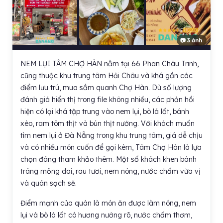
📷 3 ảnh
NEM LỤI TÂM CHỢ HÀN nằm tại 66 Phan Châu Trinh,
cũng thuộc khu trung tâm Hải Châu và khá gần các
điểm lưu trú, mua sắm quanh Chợ Hàn. Dù số lượng
đánh giá hiển thị trong file không nhiều, các phản hồi
hiện có lại khá tập trung vào nem lụi, bò lá lốt, bánh
xèo, ram tôm thịt và bún thịt nướng. Với khách muốn
tìm nem lụi ở Đà Nẵng trong khu trung tâm, giá dễ chịu
và có nhiều món cuốn để gọi kèm, Tâm Chợ Hàn là lựa
chọn đáng tham khảo thêm. Một số khách khen bánh
tráng mỏng dai, rau tươi, nem nóng, nước chấm vừa vị
và quán sạch sẽ.
Điểm mạnh của quán là món ăn được làm nóng, nem
lụi và bò lá lốt có hương nướng rõ, nước chấm thơm,