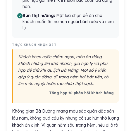
phù hợp gọi thêm khi muốn bữa cuốn đa dạng
hơn.
Bún thịt nướng:
Một lựa chọn dễ ăn cho
khách muốn ăn no hơn ngoài bánh xèo và nem
lụi.
THỰC KHÁCH NHẬN XÉT
Khách khen nước chấm ngon, món ăn đông
khách nhưng lên khá nhanh, giá hợp lý và phù
hợp để thử khi du lịch Đà Nẵng. Một số ý kiến
góp ý quán đông, đi trong hẻm hơi bất tiện, có
lúc món nguội hoặc rau chưa thật sạch.
— Tổng hợp từ phản hồi khách hàng
Không gian Bà Dưỡng mang màu sắc quán đặc sản
lâu năm, không quá cầu kỳ nhưng có sức hút nhờ lượng
khách ổn định. Vì quán nằm sâu trong hẻm, nếu đi ô tô