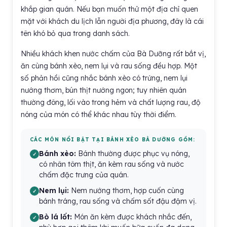
khắp gian quán. Nếu bạn muốn thử một địa chỉ quen
mặt với khách du lịch lẫn người địa phương, đây là cái
tên khó bỏ qua trong danh sách.
Nhiều khách khen nước chấm của Bà Dưỡng rất bắt vị,
ăn cùng bánh xèo, nem lụi và rau sống đều hợp. Một
số phản hồi cũng nhắc bánh xèo có trứng, nem lụi
nướng thơm, bún thịt nướng ngon; tuy nhiên quán
thường đông, lối vào trong hẻm và chất lượng rau, độ
nóng của món có thể khác nhau tùy thời điểm.
CÁC MÓN NỔI BẬT TẠI BÁNH XÈO BÀ DƯỠNG GỒM:
Bánh xèo:
Bánh thường được phục vụ nóng,
có nhân tôm thịt, ăn kèm rau sống và nước
chấm đặc trưng của quán.
Nem lụi:
Nem nướng thơm, hợp cuốn cùng
bánh tráng, rau sống và chấm sốt đậu đậm vị.
Bò lá lốt:
Món ăn kèm được khách nhắc đến,