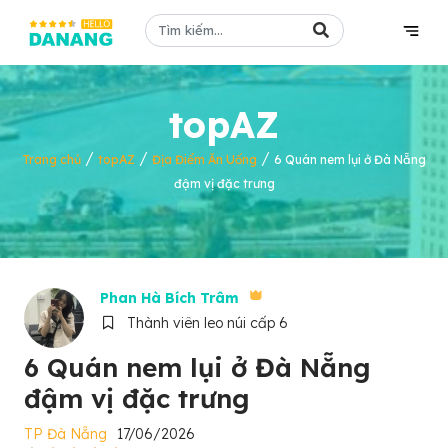
topAZ
/
/
/
Trang chủ
topAZ
Địa Điểm Ăn Uống
6 Quán nem lụi ở Đà Nẵng
đậm vị đặc trưng
Phan Hà Bích Trâm
Thành viên leo núi cấp 6
6 Quán nem lụi ở Đà Nẵng
đậm vị đặc trưng
TP Đà Nẵng
17/06/2026