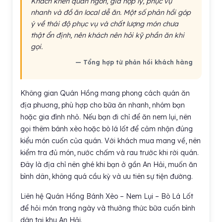
Khách khen quán ngon, giá hợp lý, phục vụ
nhanh và đồ ăn local dễ ăn. Một số phản hồi góp
ý về thái độ phục vụ và chất lượng món chưa
thật ổn định, nên khách nên hỏi kỹ phần ăn khi
gọi.
— Tổng hợp từ phản hồi khách hàng
Không gian Quán Hồng mang phong cách quán ăn
địa phương, phù hợp cho bữa ăn nhanh, nhóm bạn
hoặc gia đình nhỏ. Nếu bạn đi chỉ để ăn nem lụi, nên
gọi thêm bánh xèo hoặc bò lá lốt để cảm nhận đúng
kiểu món cuốn của quán. Với khách mua mang về, nên
kiểm tra đủ món, nước chấm và rau trước khi rời quán.
Đây là địa chỉ nên ghé khi bạn ở gần An Hải, muốn ăn
bình dân, không quá cầu kỳ và ưu tiên sự tiện đường.
Liên hệ Quán Hồng Bánh Xèo – Nem Lụi – Bò Lá Lốt
để hỏi món trong ngày và thưởng thức bữa cuốn bình
dân tại khu An Hải.