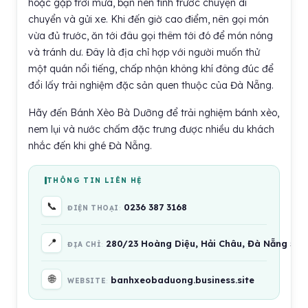
hoặc gặp trời mưa, bạn nên tính trước chuyện di
chuyển và gửi xe. Khi đến giờ cao điểm, nên gọi món
vừa đủ trước, ăn tới đâu gọi thêm tới đó để món nóng
và tránh dư. Đây là địa chỉ hợp với người muốn thử
một quán nổi tiếng, chấp nhận không khí đông đúc để
đổi lấy trải nghiệm đặc sản quen thuộc của Đà Nẵng.
Hãy đến Bánh Xèo Bà Dưỡng để trải nghiệm bánh xèo,
nem lụi và nước chấm đặc trưng được nhiều du khách
nhắc đến khi ghé Đà Nẵng.
THÔNG TIN LIÊN HỆ
📞
0236 387 3168
ĐIỆN THOẠI
📍
280/23 Hoàng Diệu, Hải Châu, Đà Nẵng 55
ĐỊA CHỈ
🌐
banhxeobaduong.business.site
WEBSITE