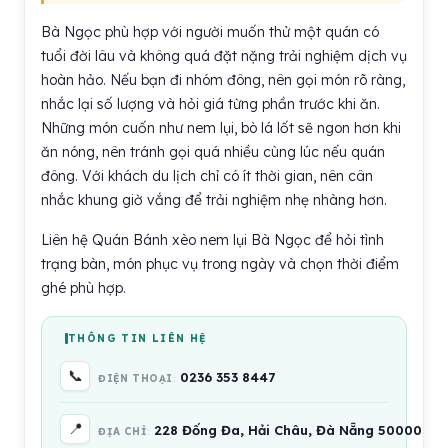
Bà Ngọc phù hợp với người muốn thử một quán có
tuổi đời lâu và không quá đặt nặng trải nghiệm dịch vụ
hoàn hảo. Nếu bạn đi nhóm đông, nên gọi món rõ ràng,
nhắc lại số lượng và hỏi giá từng phần trước khi ăn.
Những món cuốn như nem lụi, bò lá lốt sẽ ngon hơn khi
ăn nóng, nên tránh gọi quá nhiều cùng lúc nếu quán
đông. Với khách du lịch chỉ có ít thời gian, nên cân
nhắc khung giờ vắng để trải nghiệm nhẹ nhàng hơn.
Liên hệ Quán Bánh xèo nem lụi Bà Ngọc để hỏi tình
trạng bàn, món phục vụ trong ngày và chọn thời điểm
ghé phù hợp.
THÔNG TIN LIÊN HỆ
📞
0236 353 8447
ĐIỆN THOẠI
📍
228 Đống Đa, Hải Châu, Đà Nẵng 50000, Vi
ĐỊA CHỈ