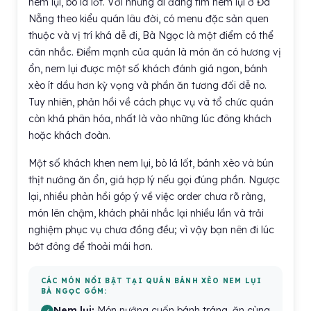
nem lụi, bò lá lốt. Với những ai đang tìm nem lụi ở Đà
Nẵng theo kiểu quán lâu đời, có menu đặc sản quen
thuộc và vị trí khá dễ đi, Bà Ngọc là một điểm có thể
cân nhắc. Điểm mạnh của quán là món ăn có hương vị
ổn, nem lụi được một số khách đánh giá ngon, bánh
xèo ít dầu hơn kỳ vọng và phần ăn tương đối dễ no.
Tuy nhiên, phản hồi về cách phục vụ và tổ chức quán
còn khá phân hóa, nhất là vào những lúc đông khách
hoặc khách đoàn.
Một số khách khen nem lụi, bò lá lốt, bánh xèo và bún
thịt nướng ăn ổn, giá hợp lý nếu gọi đúng phần. Ngược
lại, nhiều phản hồi góp ý về việc order chưa rõ ràng,
món lên chậm, khách phải nhắc lại nhiều lần và trải
nghiệm phục vụ chưa đồng đều; vì vậy bạn nên đi lúc
bớt đông để thoải mái hơn.
CÁC MÓN NỔI BẬT TẠI QUÁN BÁNH XÈO NEM LỤI
BÀ NGỌC GỒM:
Nem lụi:
Món nướng cuốn bánh tráng, ăn cùng