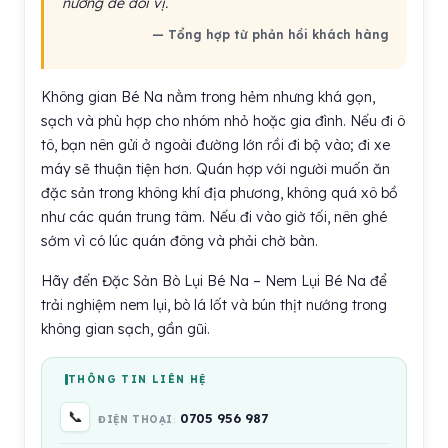
nướng để đổi vị.
— Tổng hợp từ phản hồi khách hàng
Không gian Bé Na nằm trong hẻm nhưng khá gọn,
sạch và phù hợp cho nhóm nhỏ hoặc gia đình. Nếu đi ô
tô, bạn nên gửi ở ngoài đường lớn rồi đi bộ vào; đi xe
máy sẽ thuận tiện hơn. Quán hợp với người muốn ăn
đặc sản trong không khí địa phương, không quá xô bồ
như các quán trung tâm. Nếu đi vào giờ tối, nên ghé
sớm vì có lúc quán đông và phải chờ bàn.
Hãy đến Đặc Sản Bò Lụi Bé Na – Nem Lụi Bé Na để
trải nghiệm nem lụi, bò lá lốt và bún thịt nướng trong
không gian sạch, gần gũi.
THÔNG TIN LIÊN HỆ
📞
0705 956 987
ĐIỆN THOẠI