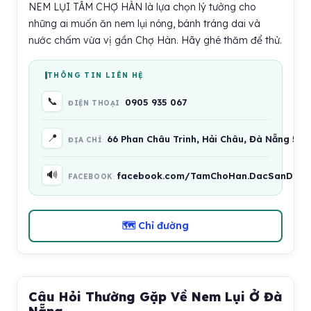
NEM LỤI TÂM CHỢ HÀN là lựa chọn lý tưởng cho
những ai muốn ăn nem lụi nóng, bánh tráng dai và
nước chấm vừa vị gần Chợ Hàn. Hãy ghé thăm để thử.
THÔNG TIN LIÊN HỆ
📞
0905 935 067
ĐIỆN THOẠI
📍
66 Phan Châu Trinh, Hải Châu, Đà Nẵng 55
ĐỊA CHỈ
🔊
facebook.com/TamChoHan.DacSanDaNa
FACEBOOK
🗺 Chỉ đường
Câu Hỏi Thường Gặp Về Nem Lụi Ở Đà