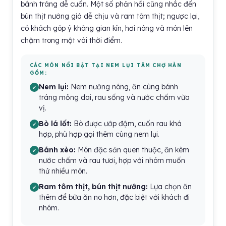
bánh tráng dễ cuốn. Một số phản hồi cũng nhắc đến
bún thịt nướng giá dễ chịu và ram tôm thịt; ngược lại,
có khách góp ý không gian kín, hơi nóng và món lên
chậm trong một vài thời điểm.
CÁC MÓN NỔI BẬT TẠI NEM LỤI TÂM CHỢ HÀN
GỒM:
Nem lụi:
Nem nướng nóng, ăn cùng bánh
tráng mỏng dai, rau sống và nước chấm vừa
vị.
Bò lá lốt:
Bò được ướp đậm, cuốn rau khá
hợp, phù hợp gọi thêm cùng nem lụi.
Bánh xèo:
Món đặc sản quen thuộc, ăn kèm
nước chấm và rau tươi, hợp với nhóm muốn
thử nhiều món.
Ram tôm thịt, bún thịt nướng:
Lựa chọn ăn
thêm để bữa ăn no hơn, đặc biệt với khách đi
nhóm.