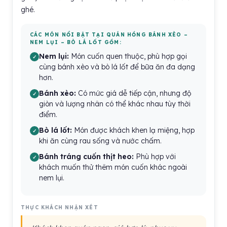
ghé.
CÁC MÓN NỔI BẬT TẠI QUÁN HỒNG BÁNH XÈO –
NEM LỤI – BÒ LÁ LỐT GỒM:
Nem lụi:
Món cuốn quen thuộc, phù hợp gọi
cùng bánh xèo và bò lá lốt để bữa ăn đa dạng
hơn.
Bánh xèo:
Có mức giá dễ tiếp cận, nhưng độ
giòn và lượng nhân có thể khác nhau tùy thời
điểm.
Bò lá lốt:
Món được khách khen lạ miệng, hợp
khi ăn cùng rau sống và nước chấm.
Bánh tráng cuốn thịt heo:
Phù hợp với
khách muốn thử thêm món cuốn khác ngoài
nem lụi.
THỰC KHÁCH NHẬN XÉT