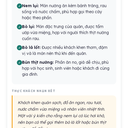
Nem lụi:
Món nướng ăn kèm bánh tráng, rau
sống và nước chấm, phù hợp gọi theo cây
hoặc theo phần.
Bò lụi:
Món đặc trưng của quán, được tẩm
ướp vừa miệng, hợp với người thích thịt nướng
cuốn rau.
Bò lá lốt:
Được nhiều khách khen thơm, đậm
vị và là món nên thử khi đến quán.
Bún thịt nướng:
Phần ăn no, giá dễ chịu, phù
hợp với học sinh, sinh viên hoặc khách đi cùng
gia đình.
THỰC KHÁCH NHẬN XÉT
Khách khen quán sạch, đồ ăn ngon, rau tươi,
nước chấm vừa miệng và nhân viên nhiệt tình.
Một vài ý kiến cho rằng nem lụi có lúc hơi khô,
nên bạn có thể gọi thêm bò lá lốt hoặc bún thịt