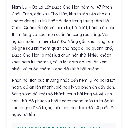
Nem Lụi – Bò Lá Lốt Được Chợ Hàn nằm tại 47 Phan
Châu Trinh, gần khu Chợ Hàn, khá thuận tiện cho du
khách đang lưu trú hoặc đi dạo trong trung tâm Hải
Châu. Quán nổi bật với nem lụi, bò lá lốt, bánh xèo, bún
thịt nướng và các món cuốn ăn cùng rau sống. Với
người muốn tìm nem lụi ở Đà Nẵng gần khu trung tâm,
dễ ghé sau khi tham quan chợ hoặc đi bộ quanh phố,
Được Chợ Hàn là một lựa chọn nên thử. Nhiều khách
khen nem lụi thấm vị, bò lá lốt đậm đà, rau ăn kèm
nhiều và nước chấm tương đậu khá bắt miệng.
Phản hồi tích cực thường nhắc đến nem lụi và bò lá lốt
ngon, đồ ăn lên nhanh, giá hợp lý và phần ăn đầy đặn.
Song song đó, một số khách chưa hài lòng về vệ sinh
sàn, thái độ phục vụ hoặc cách mang món ra trước khi
khách gọi rõ số lượng, nên bạn nên trao đổi kỹ phần ăn
ngay từ đầu.