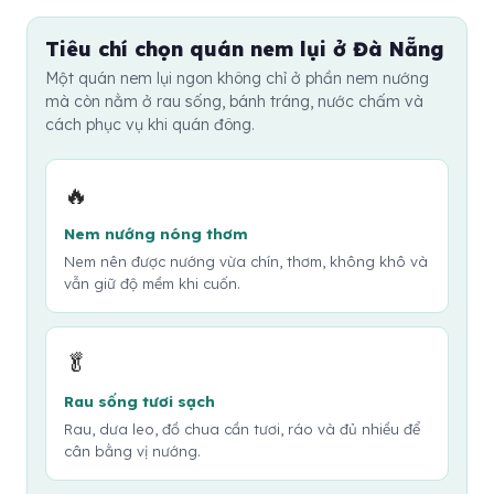
khách du lịch dễ ăn. Khi cuốn, bạn nên cho vừa rau,
ăn thoải mái hơn.
bò lá lốt. Buổi trưa vẫn ăn được, nhưng nếu trời nóng
nem, đồ chua và chấm ngập một phần để cảm nhận
Tiêu chí chọn quán nem lụi ở Đà Nẵng
bạn nên chọn quán thoáng hoặc có chỗ ngồi mát. Các
đủ vị. Nếu ăn nhạt, hãy chấm ít trước rồi tăng dần theo
quán nổi tiếng thường đông vào khung giờ tối, đặc biệt
Một quán nem lụi ngon không chỉ ở phần nem nướng
khẩu vị.
mà còn nằm ở rau sống, bánh tráng, nước chấm và
gần khu trung tâm và Chợ Hàn. Nếu không muốn chờ
cách phục vụ khi quán đông.
lâu, bạn nên đi sớm hơn giờ cao điểm hoặc gọi món
vừa đủ ngay khi ngồi vào bàn.
🔥
Nem nướng nóng thơm
Nem nên được nướng vừa chín, thơm, không khô và
vẫn giữ độ mềm khi cuốn.
🥬
Rau sống tươi sạch
Rau, dưa leo, đồ chua cần tươi, ráo và đủ nhiều để
cân bằng vị nướng.