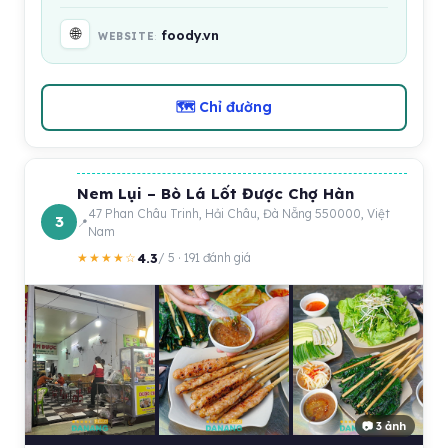
🌐
foody.vn
WEBSITE
🗺 Chỉ đường
Nem Lụi – Bò Lá Lốt Được Chợ Hàn
47 Phan Châu Trinh, Hải Châu, Đà Nẵng 550000, Việt
3
Nam
4.3
★★★★☆
/ 5 · 191 đánh giá
📷 3 ảnh