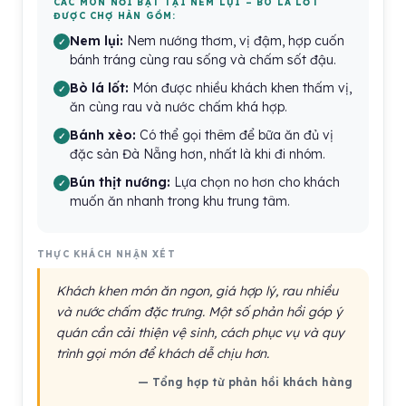
CÁC MÓN NỔI BẬT TẠI NEM LỤI – BÒ LÁ LỐT
ĐƯỢC CHỢ HÀN GỒM:
Nem lụi:
Nem nướng thơm, vị đậm, hợp cuốn
bánh tráng cùng rau sống và chấm sốt đậu.
Bò lá lốt:
Món được nhiều khách khen thấm vị,
ăn cùng rau và nước chấm khá hợp.
Bánh xèo:
Có thể gọi thêm để bữa ăn đủ vị
đặc sản Đà Nẵng hơn, nhất là khi đi nhóm.
Bún thịt nướng:
Lựa chọn no hơn cho khách
muốn ăn nhanh trong khu trung tâm.
THỰC KHÁCH NHẬN XÉT
Khách khen món ăn ngon, giá hợp lý, rau nhiều
và nước chấm đặc trưng. Một số phản hồi góp ý
quán cần cải thiện vệ sinh, cách phục vụ và quy
trình gọi món để khách dễ chịu hơn.
— Tổng hợp từ phản hồi khách hàng