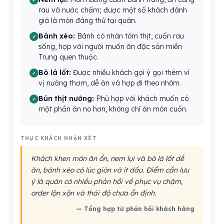
rau và nước chấm; được một số khách đánh
giá là món đáng thử tại quán.
Bánh xèo:
Bánh có nhân tôm thịt, cuốn rau
sống, hợp với người muốn ăn đặc sản miền
Trung quen thuộc.
Bò lá lốt:
Được nhiều khách gợi ý gọi thêm vì
vị nướng thơm, dễ ăn và hợp đi theo nhóm.
Bún thịt nướng:
Phù hợp với khách muốn có
một phần ăn no hơn, không chỉ ăn món cuốn.
THỰC KHÁCH NHẬN XÉT
Khách khen món ăn ổn, nem lụi và bò lá lốt dễ
ăn, bánh xèo có lúc giòn và ít dầu. Điểm cần lưu
ý là quán có nhiều phản hồi về phục vụ chậm,
order lộn xộn và thái độ chưa ổn định.
— Tổng hợp từ phản hồi khách hàng