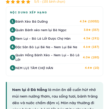
5/5 - (155 bình chọn)
NỘI DUNG XẾP HẠNG
Bánh Xèo Bà Dưỡng
1.
4.3★ (10052)
Quán Bánh xèo nem lụi Bà Ngọc
2.
3.8★ (357)
Nem Lụi – Bò Lá Lốt Được Chợ Hàn
3.
4.3★ (191)
Đặc Sản Bò Lụi Bé Na – Nem Lụi Bé Na
4.
4.6★ (187)
Quán Hồng Bánh Xèo – Nem Lụi – Bò Lá
5.
4.0★ (180)
Lốt
NEM LỤI TÂM CHỢ HÀN
6.
4.4★ (10)
Nem lụi ở Đà Nẵng
là món ăn dễ cuốn hút nhờ
mùi nem nướng thơm, rau sống tươi, bánh tráng
dẻo và nước chấm đậm vị. Món này thường đi