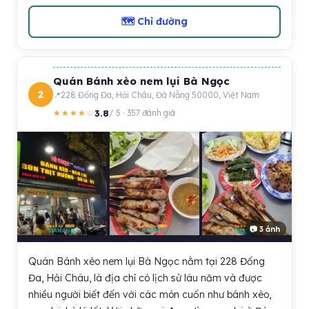
🗺 Chỉ đường
Quán Bánh xèo nem lụi Bà Ngọc
2
228 Đống Đa, Hải Châu, Đà Nẵng 50000, Việt Nam
3.8
★★★★☆
/ 5 · 357 đánh giá
📷 3 ảnh
Quán Bánh xèo nem lụi Bà Ngọc nằm tại 228 Đống
Đa, Hải Châu, là địa chỉ có lịch sử lâu năm và được
nhiều người biết đến với các món cuốn như bánh xèo,