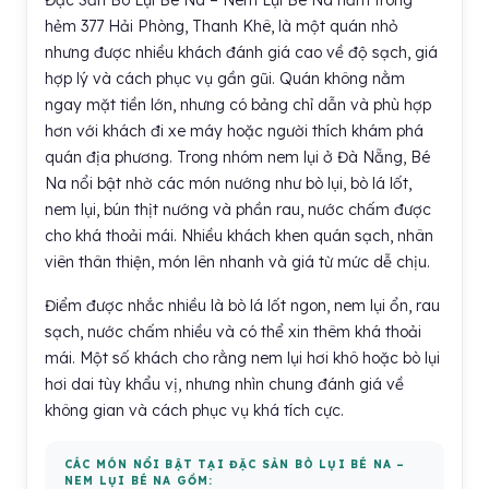
Đặc Sản Bò Lụi Bé Na – Nem Lụi Bé Na nằm trong
hẻm 377 Hải Phòng, Thanh Khê, là một quán nhỏ
nhưng được nhiều khách đánh giá cao về độ sạch, giá
hợp lý và cách phục vụ gần gũi. Quán không nằm
ngay mặt tiền lớn, nhưng có bảng chỉ dẫn và phù hợp
hơn với khách đi xe máy hoặc người thích khám phá
quán địa phương. Trong nhóm nem lụi ở Đà Nẵng, Bé
Na nổi bật nhờ các món nướng như bò lụi, bò lá lốt,
nem lụi, bún thịt nướng và phần rau, nước chấm được
cho khá thoải mái. Nhiều khách khen quán sạch, nhân
viên thân thiện, món lên nhanh và giá từ mức dễ chịu.
Điểm được nhắc nhiều là bò lá lốt ngon, nem lụi ổn, rau
sạch, nước chấm nhiều và có thể xin thêm khá thoải
mái. Một số khách cho rằng nem lụi hơi khô hoặc bò lụi
hơi dai tùy khẩu vị, nhưng nhìn chung đánh giá về
không gian và cách phục vụ khá tích cực.
CÁC MÓN NỔI BẬT TẠI ĐẶC SẢN BÒ LỤI BÉ NA –
NEM LỤI BÉ NA GỒM: