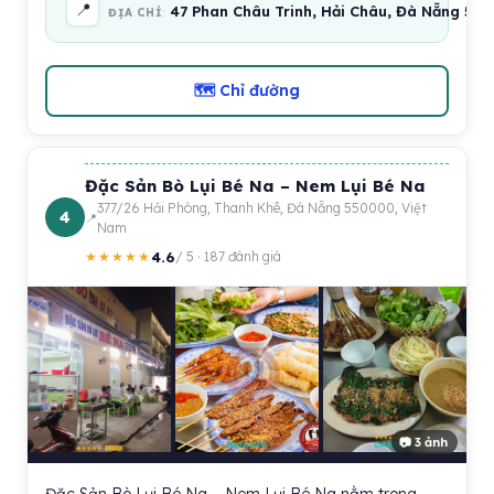
📍
47 Phan Châu Trinh, Hải Châu, Đà Nẵng 55
ĐỊA CHỈ
🗺 Chỉ đường
Đặc Sản Bò Lụi Bé Na – Nem Lụi Bé Na
377/26 Hải Phòng, Thanh Khê, Đà Nẵng 550000, Việt
4
Nam
4.6
★★★★★
/ 5 · 187 đánh giá
📷 3 ảnh