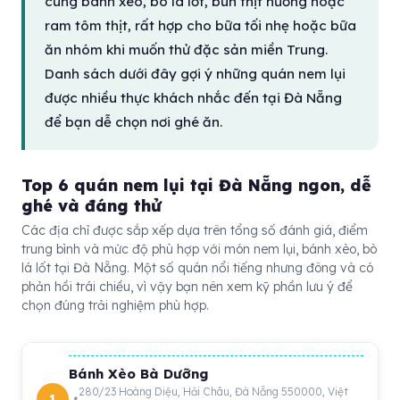
cùng bánh xèo, bò lá lốt, bún thịt nướng hoặc
ram tôm thịt, rất hợp cho bữa tối nhẹ hoặc bữa
ăn nhóm khi muốn thử đặc sản miền Trung.
Danh sách dưới đây gợi ý những quán nem lụi
được nhiều thực khách nhắc đến tại Đà Nẵng
để bạn dễ chọn nơi ghé ăn.
Top 6 quán nem lụi tại Đà Nẵng ngon, dễ
ghé và đáng thử
Các địa chỉ được sắp xếp dựa trên tổng số đánh giá, điểm
trung bình và mức độ phù hợp với món nem lụi, bánh xèo, bò
lá lốt tại Đà Nẵng. Một số quán nổi tiếng nhưng đông và có
phản hồi trái chiều, vì vậy bạn nên xem kỹ phần lưu ý để
chọn đúng trải nghiệm phù hợp.
Bánh Xèo Bà Dưỡng
280/23 Hoàng Diệu, Hải Châu, Đà Nẵng 550000, Việt
1