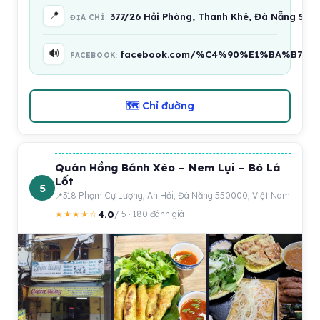
📍
377/26 Hải Phòng, Thanh Khê, Đà Nẵng 550
ĐỊA CHỈ
🔊
facebook.com/%C4%90%E1%BA%B7c-S
FACEBOOK
🗺 Chỉ đường
Quán Hồng Bánh Xèo – Nem Lụi – Bò Lá
Lốt
5
318 Phạm Cự Lượng, An Hải, Đà Nẵng 550000, Việt Nam
4.0
★★★★☆
/ 5 · 180 đánh giá