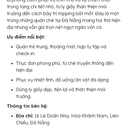
trong từng chi tiết nhỏ, từ ly giấy thân thiện môi
trường đến cách bày trí topping bắt mắt. Đây là một
trong những quán chè tại Đà Nẵng mang hơi thở hiện
đại nhưng vẫn giữ trọn nét ngọt ngào vốn có.
Ưu điểm nổi bật:
Quán trẻ trung, thoáng mát, hợp tụ tập và
check-in.
Thực đơn phong phú, từ chè truyền thống đến
hiện đại.
Phục vụ nhiệt tình, đồ uống/ăn vặt đa dạng.
Dùng ly giấy đẹp, tiện lợi và thân thiện môi
trường.
Thông tin liên hệ:
Địa chỉ:
16 Lê Doãn Nhạ, Hòa Khánh Nam, Liên
Chiểu, Đà Nẵng