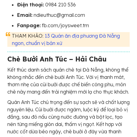
Điện thoại:
0984 210 536
Email:
ndieuthuc@gmail.com
Fanpage:
fb.com/joysweet.tm
THAM KHẢO:
13 Quán ăn địa phương Đà Nẵng
ngon, chuẩn vị bản xứ
Chè Bưởi Anh Túc – Hải Châu
Kết thúc danh sách quán chè tại Đà Nẵng, không thể
không nhắc đến chè bưởi Anh Túc. Với vị thanh mát,
thơm nhẹ của cùi bưởi được chế biến công phu, món
chè này mang đến trải nghiệm mới lạ cho thực khách.
Quán Anh Túc chú trọng đến sự sạch sẽ và chất lượng
nguyên liệu. Cùi bưởi được ngâm, luộc kỹ để loại bỏ vị
đắng, sau đó nấu cùng nước đường và bột lọc, tạo
nên từng miếng giòn dai, thấm vị ngọt. Kết hợp với
nước cốt dừa béo ngậy, chè bưởi ở đây vừa thanh