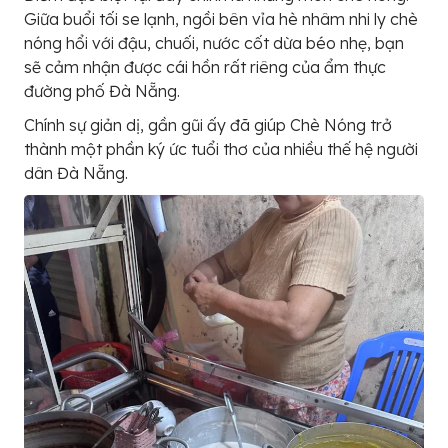
Giữa buổi tối se lạnh, ngồi bên vỉa hè nhâm nhi ly chè
nóng hổi với đậu, chuối, nước cốt dừa béo nhẹ, bạn
sẽ cảm nhận được cái hồn rất riêng của ẩm thực
đường phố Đà Nẵng.
Chính sự giản dị, gần gũi ấy đã giúp Chè Nóng trở
thành một phần ký ức tuổi thơ của nhiều thế hệ người
dân Đà Nẵng.