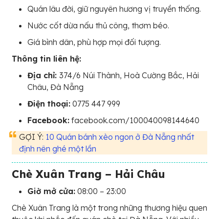
Quán lâu đời, giữ nguyên hương vị truyền thống.
Nước cốt dừa nấu thủ công, thơm béo.
Giá bình dân, phù hợp mọi đối tượng.
Thông tin liên hệ:
Địa chỉ:
374/6 Núi Thành, Hoà Cường Bắc, Hải
Châu, Đà Nẵng
Điện thoại:
0775 447 999
Facebook:
facebook.com/100040098144640
GỢI Ý:
10 Quán bánh xèo ngon ở Đà Nẵng nhất
định nên ghé một lần
Chè Xuân Trang – Hải Châu
Giờ mở cửa:
08:00 – 23:00
Chè Xuân Trang là một trong những thương hiệu quen