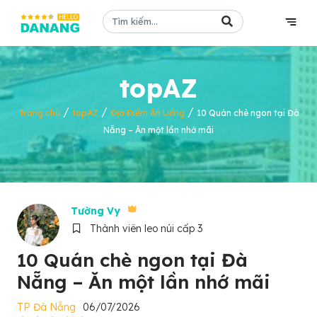
topAZ
/
/
/
Trang chủ
topAZ
Địa Điểm Ăn Uống
10 Quán chè ngon tại Đà
Nẵng – Ăn một lần nhớ mãi
Tường Vy
Thành viên leo núi cấp 3
10 Quán chè ngon tại Đà
Nẵng – Ăn một lần nhớ mãi
TP Đà Nẵng
06/07/2026