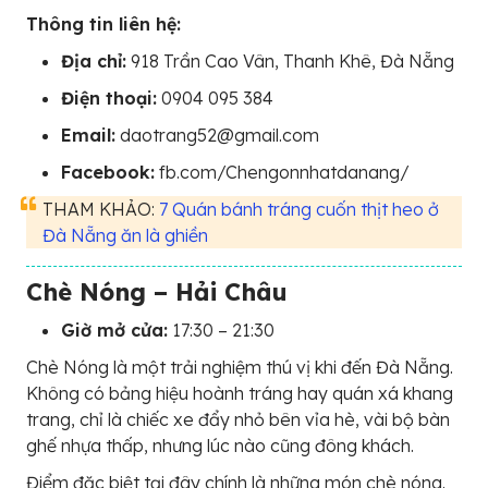
Thông tin liên hệ:
Địa chỉ:
918 Trần Cao Vân, Thanh Khê, Đà Nẵng
Điện thoại:
0904 095 384
Email:
daotrang52@gmail.com
Facebook:
fb.com/Chengonnhatdanang/
THAM KHẢO:
7 Quán bánh tráng cuốn thịt heo ở
Đà Nẵng ăn là ghiền
Chè Nóng – Hải Châu
Giờ mở cửa:
17:30 – 21:30
Chè Nóng là một trải nghiệm thú vị khi đến Đà Nẵng.
Không có bảng hiệu hoành tráng hay quán xá khang
trang, chỉ là chiếc xe đẩy nhỏ bên vỉa hè, vài bộ bàn
ghế nhựa thấp, nhưng lúc nào cũng đông khách.
Điểm đặc biệt tại đây chính là những món chè nóng.