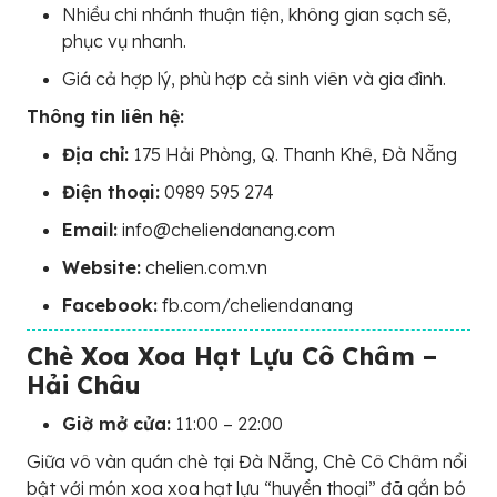
Nhiều chi nhánh thuận tiện, không gian sạch sẽ,
phục vụ nhanh.
Giá cả hợp lý, phù hợp cả sinh viên và gia đình.
Thông tin liên hệ:
Địa chỉ:
175 Hải Phòng, Q. Thanh Khê, Đà Nẵng
Điện thoại:
0989 595 274
Email:
info@cheliendanang.com
Website:
chelien.com.vn
Facebook:
fb.com/cheliendanang
Chè Xoa Xoa Hạt Lựu Cô Châm –
Hải Châu
Giờ mở cửa:
11:00 – 22:00
Giữa vô vàn quán chè tại Đà Nẵng, Chè Cô Châm nổi
bật với món xoa xoa hạt lựu “huyền thoại” đã gắn bó