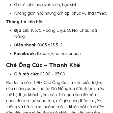
Giá rẻ, phù hợp sinh viên, học sinh.
Không gian nhỏ nhưng ấm áp, phục vụ thân thiện.
Thông tin liên hệ:
Địa chỉ:
183/5 Hoàng Diệu, Q. Hải Châu, Đà
Nẵng
Điện thoại:
0905 625 512
Facebook:
fb.com/chethainanadn
Chè Ông Cúc – Thanh Khê
Giờ mở cửa:
08:00 – 23:00
Ra đời từ năm 1987, Chè Ông Cúc là một biểu tượng
của những quán chè tại Đà Nẵng lâu đời, được nhiều
thế hệ thực khách yêu mến. Trải qua hơn 30 năm,
quán đã liên tục sáng tạo, giữ gìn công thức truyền
thống và bắt kịp xu hướng mới — khiến bất cứ ai đến
đây đều cảm nhận được cả chiều sâu văn hóa ẩm