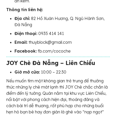
ăn kèm.
Thông tin liên hệ:
Địa chỉ:
82 Hồ Xuân Hương, Q. Ngũ Hành Sơn,
Đà Nẵng
Điện thoại:
0935 414 141
Email:
thuyblock@gmail.com
Facebook:
fb.com/cocoche
JOY Chè Đà Nẵng – Liên Chiểu
Giờ mở cửa:
10:00 – 22:30
Nếu muốn tìm một không gian trẻ trung để thưởng
thức những ly chè mát lạnh thì JOY Chè chắc chắn là
điểm đến lý tưởng. Quán nằm tại khu vực Liên Chiểu,
nổi bật với phong cách hiện đại, thoáng đãng và
cách bài trí dễ thương, rất phù hợp cho những buổi
hẹn hò bạn bè hay đơn giản là ghé vào “nạp ngọt”