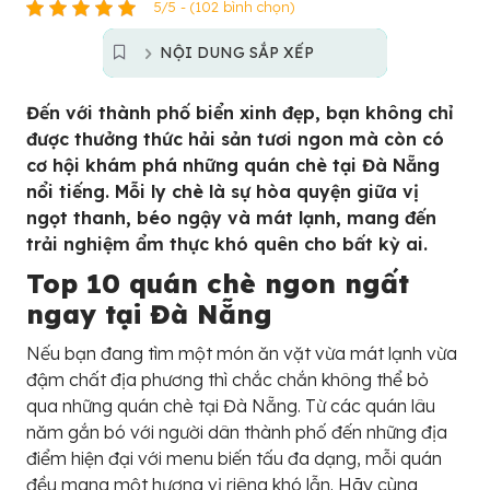
5/5 - (102 bình chọn)
NỘI DUNG SẮP XẾP
Đến với thành phố biển xinh đẹp, bạn không chỉ
được thưởng thức hải sản tươi ngon mà còn có
cơ hội khám phá những quán chè tại Đà Nẵng
nổi tiếng. Mỗi ly chè là sự hòa quyện giữa vị
ngọt thanh, béo ngậy và mát lạnh, mang đến
trải nghiệm ẩm thực khó quên cho bất kỳ ai.
Top 10 quán chè ngon ngất
ngay tại Đà Nẵng
Nếu bạn đang tìm một món ăn vặt vừa mát lạnh vừa
đậm chất địa phương thì chắc chắn không thể bỏ
qua những quán chè tại Đà Nẵng. Từ các quán lâu
năm gắn bó với người dân thành phố đến những địa
điểm hiện đại với menu biến tấu đa dạng, mỗi quán
đều mang một hương vị riêng khó lẫn. Hãy cùng