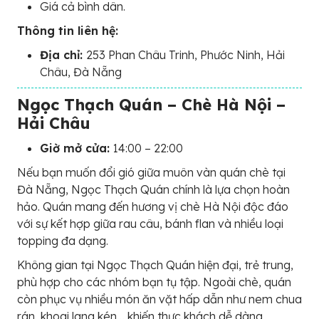
Giá cả bình dân.
Thông tin liên hệ:
Địa chỉ:
253 Phan Châu Trinh, Phước Ninh, Hải
Châu, Đà Nẵng
Ngọc Thạch Quán – Chè Hà Nội –
Hải Châu
Giờ mở cửa:
14:00 – 22:00
Nếu bạn muốn đổi gió giữa muôn vàn quán chè tại
Đà Nẵng, Ngọc Thạch Quán chính là lựa chọn hoàn
hảo. Quán mang đến hương vị chè Hà Nội độc đáo
với sự kết hợp giữa rau câu, bánh flan và nhiều loại
topping đa dạng.
Không gian tại Ngọc Thạch Quán hiện đại, trẻ trung,
phù hợp cho các nhóm bạn tụ tập. Ngoài chè, quán
còn phục vụ nhiều món ăn vặt hấp dẫn như nem chua
rán, khoai lang kén… khiến thực khách dễ dàng