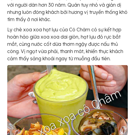
với người dân hơn 30 năm. Quán tuy nhỏ và giản dị
nhưng luôn đông khách bởi hương vị truyền thống khó
tìm thấy ở nơi khác.
Ly chè xoa xoa hạt lựu của Cô Châm có sự kết hợp
hoàn hảo giữa xoa xoa dai giòn, hạt lựu đỏ rực bắt
mắt, cùng nước cốt dừa thơm ngậy được nấu thủ
công. Vị ngọt vừa phải, thanh mát, khiến thực khách
cảm thấy sảng khoái ngay từ muỗng đầu tiên.