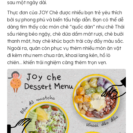
sau một ngày dài.
Thực đơn của JOY Chè được nhiều bạn trẻ yêu thích
bởi sự phong phú và biến tấu hấp dẫn. Bạn có thể dễ
dàng tìm thấy các món chè “quốc dân” như chè Thái
sầu riêng béo ngậy, chè dừa dầm mát rượi, chè bưởi
thanh mát, hay chè khúc bạch trái cây đầy màu sắc.
Ngoài ra, quán còn phục vụ thêm nhiều món ăn vặt
đi kèm như nem chua rán, khoai lang kén, hồ lô
chiên… khiến trải nghiệm càng thêm trọn vẹn.