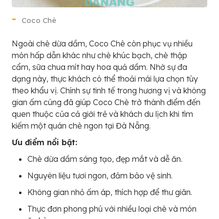
Coco Chè
Ngoài chè dừa dầm, Coco Chè còn phục vụ nhiều
món hấp dẫn khác như chè khúc bạch, chè thập
cẩm, sữa chua mít hay hoa quả dầm. Nhờ sự đa
dạng này, thực khách có thể thoải mái lựa chọn tùy
theo khẩu vị. Chính sự tinh tế trong hương vị và không
gian ấm cúng đã giúp Coco Chè trở thành điểm đến
quen thuộc của cả giới trẻ và khách du lịch khi tìm
kiếm một quán chè ngon tại Đà Nẵng.
Ưu điểm nổi bật:
Chè dừa dầm sáng tạo, đẹp mắt và dễ ăn.
Nguyên liệu tươi ngon, đảm bảo vệ sinh.
Không gian nhỏ ấm áp, thích hợp để thư giãn.
Thực đơn phong phú với nhiều loại chè và món