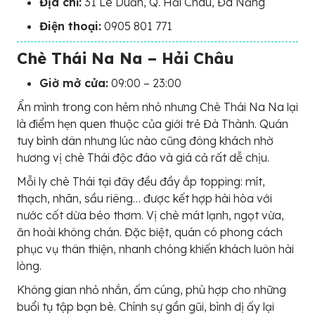
Địa chỉ:
31 Lê Duẩn, Q. Hải Châu, Đà Nẵng
Điện thoại:
0905 801 771
Chè Thái Na Na – Hải Châu
Giờ mở cửa:
09:00 – 23:00
Ẩn mình trong con hẻm nhỏ nhưng Chè Thái Na Na lại
là điểm hẹn quen thuộc của giới trẻ Đà Thành. Quán
tuy bình dân nhưng lúc nào cũng đông khách nhờ
hương vị chè Thái độc đáo và giá cả rất dễ chịu.
Mỗi ly chè Thái tại đây đều đầy ắp topping: mít,
thạch, nhãn, sầu riêng… được kết hợp hài hòa với
nước cốt dừa béo thơm. Vị chè mát lạnh, ngọt vừa,
ăn hoài không chán. Đặc biệt, quán có phong cách
phục vụ thân thiện, nhanh chóng khiến khách luôn hài
lòng.
Không gian nhỏ nhắn, ấm cúng, phù hợp cho những
buổi tụ tập bạn bè. Chính sự gần gũi, bình dị ấy lại