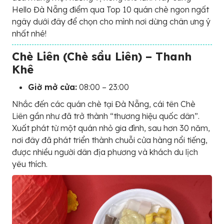
Hello Đà Nẵng điểm qua Top 10 quán chè ngon ngất
ngây dưới đây để chọn cho mình nơi dừng chân ưng ý
nhất nhé!
Chè Liên (Chè sầu Liên) – Thanh
Khê
Giờ mở cửa:
08:00 – 23:00
Nhắc đến các quán chè tại Đà Nẵng, cái tên Chè
Liên gần như đã trở thành “thương hiệu quốc dân”.
Xuất phát từ một quán nhỏ gia đình, sau hơn 30 năm,
nơi đây đã phát triển thành chuỗi cửa hàng nổi tiếng,
được nhiều người dân địa phương và khách du lịch
yêu thích.