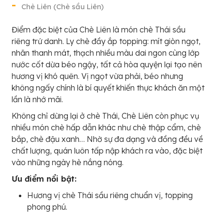
Chè Liên (Chè sầu Liên)
Điểm đặc biệt của Chè Liên là món chè Thái sầu
riêng trứ danh. Ly chè đầy ắp topping: mít giòn ngọt,
nhãn thanh mát, thạch nhiều màu dai ngon cùng lớp
nước cốt dừa béo ngậy, tất cả hòa quyện lại tạo nên
hương vị khó quên. Vị ngọt vừa phải, béo nhưng
không ngấy chính là bí quyết khiến thực khách ăn một
lần là nhớ mãi.
Không chỉ dừng lại ở chè Thái, Chè Liên còn phục vụ
nhiều món chè hấp dẫn khác như chè thập cẩm, chè
bắp, chè đậu xanh… Nhờ sự đa dạng và đồng đều về
chất lượng, quán luôn tấp nập khách ra vào, đặc biệt
vào những ngày hè nắng nóng.
Ưu điểm nổi bật:
Hương vị chè Thái sầu riêng chuẩn vị, topping
phong phú.