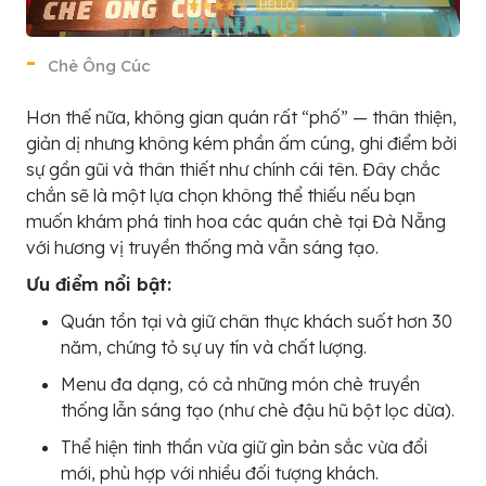
Chè Ông Cúc
Hơn thế nữa, không gian quán rất “phố” — thân thiện,
giản dị nhưng không kém phần ấm cúng, ghi điểm bởi
sự gần gũi và thân thiết như chính cái tên. Đây chắc
chắn sẽ là một lựa chọn không thể thiếu nếu bạn
muốn khám phá tinh hoa các quán chè tại Đà Nẵng
với hương vị truyền thống mà vẫn sáng tạo.
Ưu điểm nổi bật:
Quán tồn tại và giữ chân thực khách suốt hơn 30
năm, chứng tỏ sự uy tín và chất lượng.
Menu đa dạng, có cả những món chè truyền
thống lẫn sáng tạo (như chè đậu hũ bột lọc dừa).
Thể hiện tinh thần vừa giữ gìn bản sắc vừa đổi
mới, phù hợp với nhiều đối tượng khách.