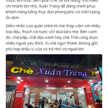
thuộc khi nhắc đến quán chè tại Đà Nẵng. Với nhiều
chi nhánh lớn nhỏ, Xuân Trang dễ dàng chinh phục
khách hàng bằng thực đơn phong phú và chất lượng
ổn định.
Điểm nhấn của quán chính là chè thập cẩm với nhiều
loại đậu, thạch và nước cốt dừa béo nhẹ. Bên cạnh
đó, chè bắp, chè đậu xanh hay chè Thái cũng được
nhiều người yêu thích. Vị chè ngọt thanh, không gắt,
phù hợp khẩu vị của cả trẻ nhỏ và người lớn.