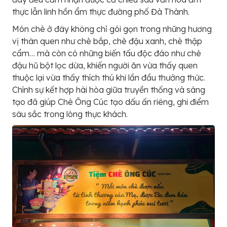
thực lẫn linh hồn ẩm thực đường phố Đà Thành.
Món chè ở đây không chỉ gói gọn trong những hương
vị thân quen như chè bắp, chè đậu xanh, chè thập
cẩm… mà còn có những biến tấu độc đáo như chè
đậu hũ bột lọc dừa, khiến người ăn vừa thấy quen
thuộc lại vừa thấy thích thú khi lần đầu thưởng thức.
Chính sự kết hợp hài hòa giữa truyền thống và sáng
tạo đã giúp Chè Ông Cúc tạo dấu ấn riêng, ghi điểm
sâu sắc trong lòng thực khách.