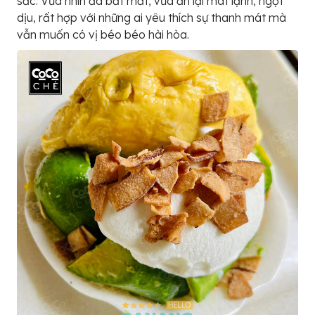
sắc. Vừa nhìn đã bắt mắt, vừa ăn lại mát lạnh, ngọt
dịu, rất hợp với những ai yêu thích sự thanh mát mà
vẫn muốn có vị béo béo hài hòa.