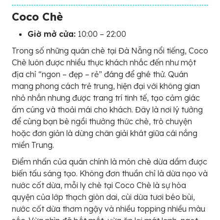
Coco Chè
Giờ mở cửa:
10:00 – 22:00
Trong số những quán chè tại Đà Nẵng nổi tiếng, Coco
Chè luôn được nhiều thực khách nhắc đến như một
địa chỉ “ngon – đẹp – rẻ” đáng để ghé thử. Quán
mang phong cách trẻ trung, hiện đại với không gian
nhỏ nhắn nhưng được trang trí tinh tế, tạo cảm giác
ấm cúng và thoải mái cho khách. Đây là nơi lý tưởng
để cùng bạn bè ngồi thưởng thức chè, trò chuyện
hoặc đơn giản là dừng chân giải khát giữa cái nắng
miền Trung.
Điểm nhấn của quán chính là món chè dừa dầm được
biến tấu sáng tạo. Không đơn thuần chỉ là dừa nạo và
nước cốt dừa, mỗi ly chè tại Coco Chè là sự hòa
quyện của lớp thạch giòn dai, cùi dừa tươi béo bùi,
nước cốt dừa thơm ngậy và nhiều topping nhiều màu