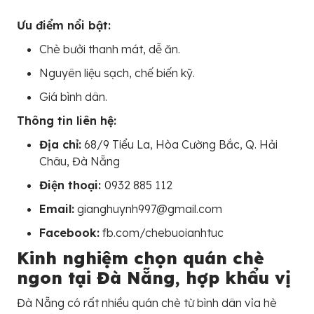
Ưu điểm nổi bật:
Chè bưởi thanh mát, dễ ăn.
Nguyên liệu sạch, chế biến kỹ.
Giá bình dân.
Thông tin liên hệ:
Địa chỉ:
68/9 Tiểu La, Hòa Cường Bắc, Q. Hải
Châu, Đà Nẵng
Điện thoại:
0932 885 112
Email:
gianghuynh997@gmail.com
Facebook:
fb.com/chebuoianhtuc
Kinh nghiệm chọn quán chè
ngon tại Đà Nẵng, hợp khẩu vị
Đà Nẵng có rất nhiều quán chè từ bình dân vỉa hè