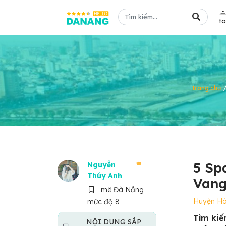
t
Trang chủ
5 Sp
Nguyễn
Thúy Anh
Vang
mê Đà Nẵng
Huyện H
mức độ 8
Tìm kiế
NỘI DUNG SẮP