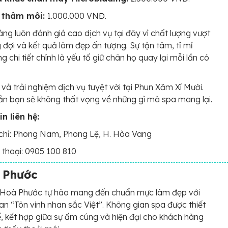
 thâm môi:
1.000.000 VNĐ.
ng luôn đánh giá cao dịch vụ tại đây vì chất lượng vượt
đợi và kết quả làm đẹp ấn tượng. Sự tận tâm, tỉ mỉ
g chi tiết chính là yếu tố giữ chân họ quay lại mỗi lần có
và trải nghiệm dịch vụ tuyệt vời tại Phun Xăm Xí Mười.
n bạn sẽ không thất vọng về những gì mà spa mang lại.
n liên hệ:
chỉ: Phong Nam, Phong Lệ, H. Hòa Vang
 thoại: 0905 100 810
 Phước
 Hoà Phước tự hào mang đến chuẩn mực làm đẹp với
an “Tôn vinh nhan sắc Việt”. Không gian spa được thiết
tế, kết hợp giữa sự ấm cúng và hiện đại cho khách hàng