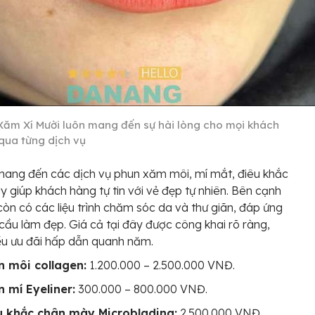
Xăm Xí Mười luôn mang đến sự hài lòng cho mọi khách
qua từng dịch vụ
mang đến các dịch vụ phun xăm môi, mí mắt, điêu khắc
 giúp khách hàng tự tin với vẻ đẹp tự nhiên. Bên cạnh
còn có các liệu trình chăm sóc da và thư giãn, đáp ứng
cầu làm đẹp. Giá cả tại đây được công khai rõ ràng,
u ưu đãi hấp dẫn quanh năm.
n môi collagen:
1.200.000 – 2.500.000 VNĐ.
n mí Eyeliner:
300.000 – 800.000 VNĐ.
u khắc chân mày Microblading:
2.500.000 VNĐ.