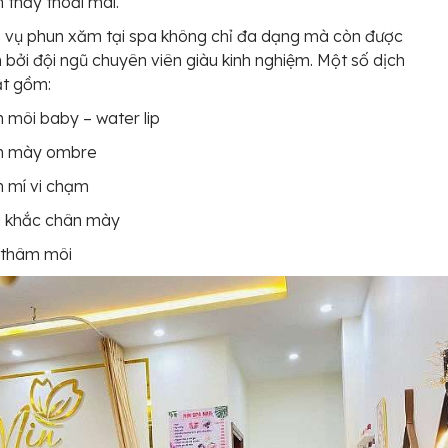
 thấy thoải mái.
 vụ phun xăm tại spa không chỉ đa dạng mà còn được
n bởi đội ngũ chuyên viên giàu kinh nghiệm. Một số dịch
ật gồm:
 môi baby – water lip
n mày ombre
 mí vi chạm
u khắc chân mày
 thâm môi