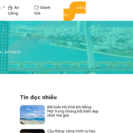
m
Ăn
Đánh
Đăng
Uống
Giá
ký
, giá hợp lý
Tin đọc nhiều
Bãi biển Mỹ Khê Đà Nẵng:
Một trong những bãi biển đẹp
nhất thế giới
Cầu Rồng: công trình tự hào