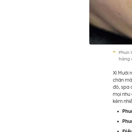
Phun 
hàng 
Xí Mười 
chân mày
đó, spa 
mọi nhu 
kèm nhiề
Phu
Phu
Điê