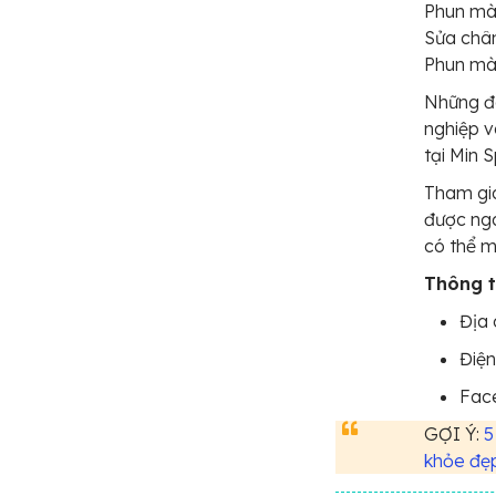
Phun mà
Sửa châ
Phun mà
Những đá
nghiệp v
tại Min 
Tham gia
được nga
có thể 
Thông ti
Địa 
Điện
Fac
GỢI Ý:
5
khỏe đẹ