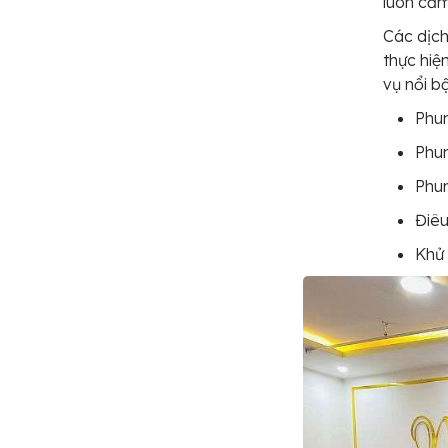
luôn cảm
Các dịch
thực hiệ
vụ nổi b
Phun
Phu
Phun
Điê
Khử