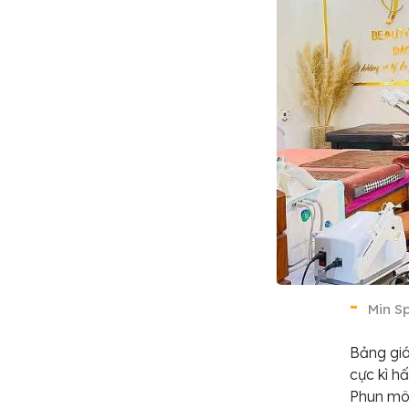
Min S
Bảng giá
cực kì h
Phun môi