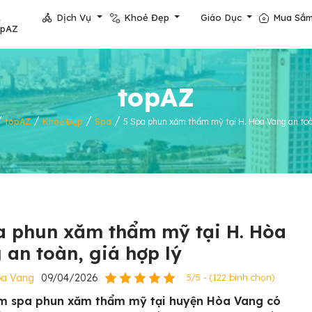
Dịch Vụ
Khoẻ Đẹp
Giáo Dục
Mua Sắ
opAZ
topAZ
/
/
/
/
topAZ
Khoẻ Đẹp
Spa
5 Spa phun xăm thẩm mỹ tại H. Hòa Vang an toàn
a phun xăm thẩm mỹ tại H. Hòa
 an toàn, giá hợp lý
òa Vang
09/04/2026
5/5 - (122 bình chọn)
m spa phun xăm thẩm mỹ tại huyện Hòa Vang có