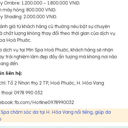
y Ombre: 1.200.000 – 1.800.000 VNĐ.
n mày hỏng: 800.000 VNĐ.
y Shading: 2.000.000 VNĐ.
nh giá từ khách hàng cũ thường nêu bật sự chuyên
à chất lượng không thay đổi theo thời gian của dịch vụ
Spa Hoà Phước.
 dịch vụ tại Min Spa Hoà Phước, khách hàng sẽ nhận
y trải nghiệm làm đẹp đầy ấn tượng mà không nơi nào
mang đến.
n liên hệ:
chỉ: Tổ 2 Nhơn thọ 2 TP, Hoà Phước, H. Hòa Vang
 thoại: 0978 990 032
ebook: fb.com/Hotline0978990032
 Spa chăm sóc da tại H. Hòa Vang nổi tiếng, giúp da
p