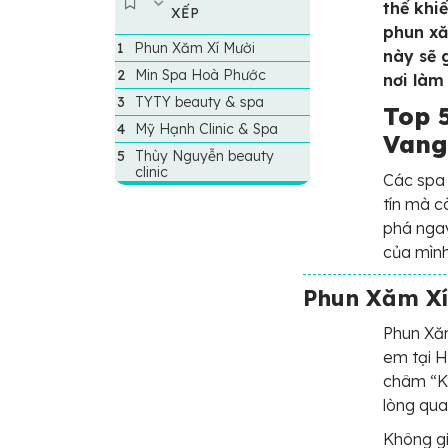
thể khi
XẾP
phun xă
Phun Xăm Xí Mười
này sẽ 
Min Spa Hoà Phước
nơi làm
TYTY beauty & spa
Top 
Mỹ Hạnh Clinic & Spa
Vang
Thùy Nguyễn beauty
clinic
Các spa
tín mà c
phá ngay
của mình
Phun Xăm Xí
Phun Xăm
em tại H
châm “Kh
lòng qua
Không gi