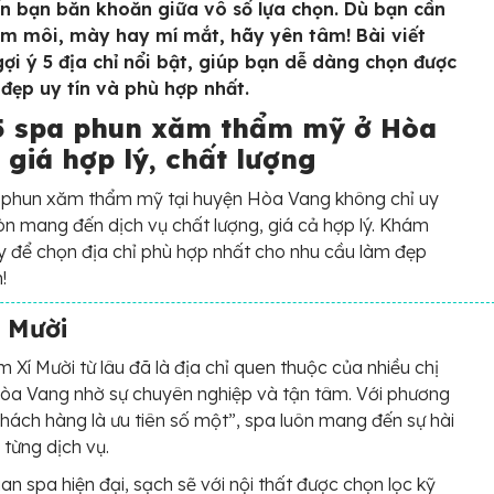
ến bạn băn khoăn giữa vô số lựa chọn. Dù bạn cần
m môi, mày hay mí mắt, hãy yên tâm! Bài viết
gợi ý 5 địa chỉ nổi bật, giúp bạn dễ dàng chọn được
 đẹp uy tín và phù hợp nhất.
5 spa phun xăm thẩm mỹ ở Hòa
 giá hợp lý, chất lượng
 phun xăm thẩm mỹ tại huyện Hòa Vang không chỉ uy
òn mang đến dịch vụ chất lượng, giá cả hợp lý. Khám
 để chọn địa chỉ phù hợp nhất cho nhu cầu làm đẹp
!
 Mười
 Xí Mười từ lâu đã là địa chỉ quen thuộc của nhiều chị
òa Vang nhờ sự chuyên nghiệp và tận tâm. Với phương
ách hàng là ưu tiên số một”, spa luôn mang đến sự hài
 từng dịch vụ.
an spa hiện đại, sạch sẽ với nội thất được chọn lọc kỹ