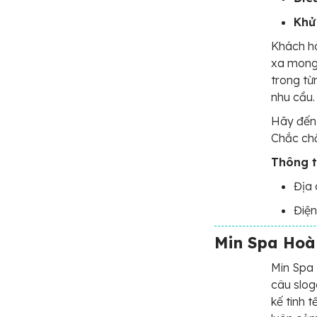
Khử
Khách hà
xa mong 
trong từn
nhu cầu.
Hãy đến 
Chắc chắ
Thông ti
Địa 
Điện
Min Spa Hoà
Min Spa
câu slog
kế tinh 