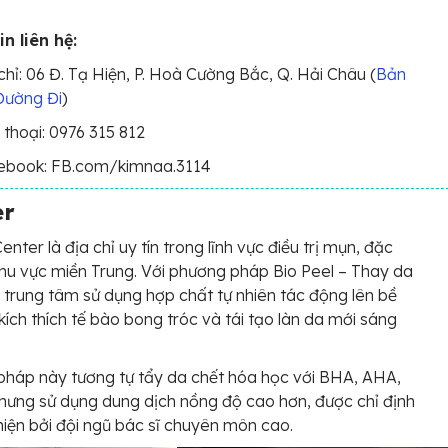
n liên hệ:
chỉ: 06 Đ. Tạ Hiện, P. Hoà Cường Bắc, Q. Hải Châu (
Bản
Đường Đi
)
 thoại: 0976 315 812
ebook: FB.com/kimnaa.3114
er
nter là địa chỉ uy tín trong lĩnh vực điều trị mụn, đặc
 khu vực miền Trung. Với phương pháp Bio Peel – Thay da
, trung tâm sử dụng hợp chất tự nhiên tác động lên bề
kích thích tế bào bong tróc và tái tạo làn da mới sáng
háp này tương tự tẩy da chết hóa học với BHA, AHA,
nhưng sử dụng dung dịch nồng độ cao hơn, được chỉ định
hiện bởi đội ngũ bác sĩ chuyên môn cao.