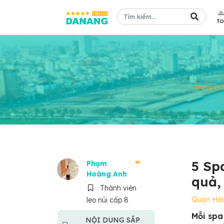
t
Trang chủ
5 Sp
Phạm
Hoàng Anh
quả,
Thành viên
Quận Hải
leo núi cấp 8
Mỗi spa
NỘI DUNG SẮP