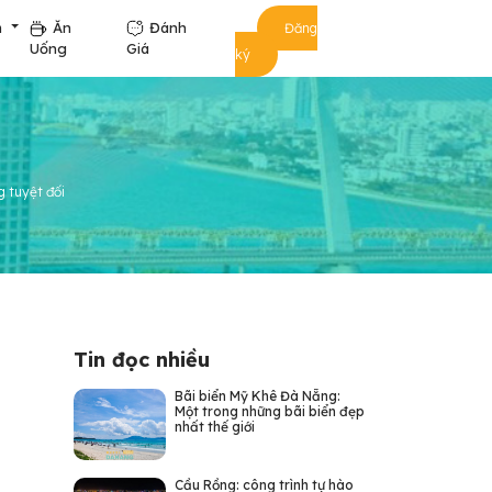
m
Ăn
Đánh
Đăng
Uống
Giá
ký
g tuyệt đối
Tin đọc nhiều
Bãi biển Mỹ Khê Đà Nẵng:
Một trong những bãi biển đẹp
nhất thế giới
Cầu Rồng: công trình tự hào