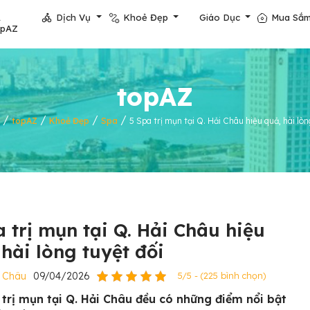
Dịch Vụ
Khoẻ Đẹp
Giáo Dục
Mua Sắ
opAZ
topAZ
/
/
/
/
topAZ
Khoẻ Đẹp
Spa
5 Spa trị mụn tại Q. Hải Châu hiệu quả, hài lòn
a trị mụn tại Q. Hải Châu hiệu
 hài lòng tuyệt đối
 Châu
09/04/2026
5/5 - (225 bình chọn)
 trị mụn tại Q. Hải Châu đều có những điểm nổi bật