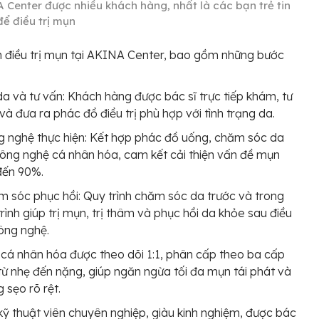
 Center được nhiều khách hàng, nhất là các bạn trẻ tin
để điều trị mụn
h điều trị mụn tại AKINA Center, bao gồm những bước
da và tư vấn: Khách hàng được bác sĩ trực tiếp khám, tư
và đưa ra phác đồ điều trị phù hợp với tình trạng da.
 nghệ thực hiện: Kết hợp phác đồ uống, chăm sóc da
ông nghệ cá nhân hóa, cam kết cải thiện vấn đề mụn
đến 90%.
 sóc phục hồi: Quy trình chăm sóc da trước và trong
 trình giúp trị mụn, trị thâm và phục hồi da khỏe sau điều
công nghệ.
cá nhân hóa được theo dõi 1:1, phân cấp theo ba cấp
ừ nhẹ đến nặng, giúp ngăn ngừa tối đa mụn tái phát và
 sẹo rõ rệt.
kỹ thuật viên chuyên nghiệp, giàu kinh nghiệm, được bác